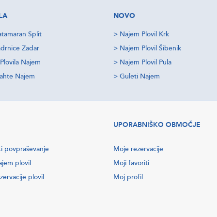
LA
NOVO
tamaran Split
>
Najem Plovil Krk
drnice Zadar
>
Najem Plovil Šibenik
Plovila Najem
>
Najem Plovil Pula
jahte Najem
>
Guleti Najem
UPORABNIŠKO OBMOČJE
ti povpraševanje
Moje rezervacije
ajem plovil
Moji favoriti
zervacije plovil
Moj profil