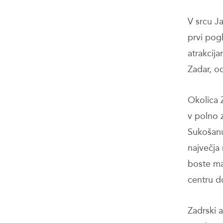
V srcu J
prvi pog
atrakcij
Zadar, o
Okolica 
v polno z
Sukošanu
največja
boste ma
centru 
Zadrski 