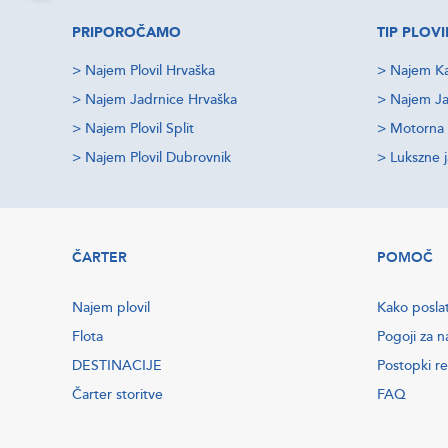
PRIPOROČAMO
TIP PLOVI
>
Najem Plovil Hrvaška
>
Najem Ka
>
Najem Jadrnice Hrvaška
>
Najem Ja
>
Najem Plovil Split
>
Motorna 
>
Najem Plovil Dubrovnik
>
Lukszne 
ČARTER
POMOČ
Najem plovil
Kako posla
Flota
Pogoji za n
DESTINACIJE
Postopki re
Čarter storitve
FAQ