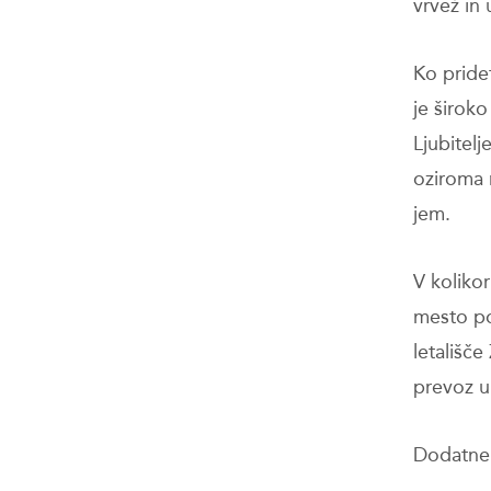
vrvež in 
Ko pride
je širok
Ljubitel
oziroma 
jem.
V kolikor
mesto po
letališče
prevoz up
Dodatne 