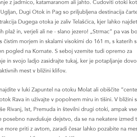
nje z jadrnico, katamaranom ali jahto. Čudoviti otoki ko
gljan, Dugi Otok in Pag so priljubljena destinacija čarte
rakcija Dugega otoka je zaliv Telašćica, kjer lahko najde
h plaž in, verjeli ali ne - slano jezero! „Strmac” pa vas b
 s čistim morjem in skalami visokimi do 161 m, s katerih 
n pogled na Kornate. S seboj vzemite tudi opremo za
je in svojo ladjo zasidrajte tukaj, ker je potapljanje dov
aktivnih mest v bližini klifov.
najdite v luki Zapuntel na otoku Molat ali obiščite “cente
tok Rava in uživajte v popolnem miru in tišini. V bližini 
še Rivanj, Ist, Premuda in številni drugi otoki, ampak vse
je posebno navdušuje dejstvo, da se na nekatere izmed 
e more priti z avtom, zaradi česar lahko pozabite na me