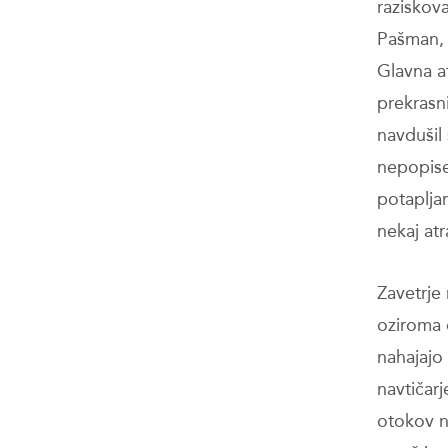
raziskova
Pašman, U
Glavna at
prekrasni
navdušil
nepopise
potapljan
nekaj atr
Zavetrje 
oziroma o
nahajajo 
navtičar
otokov n