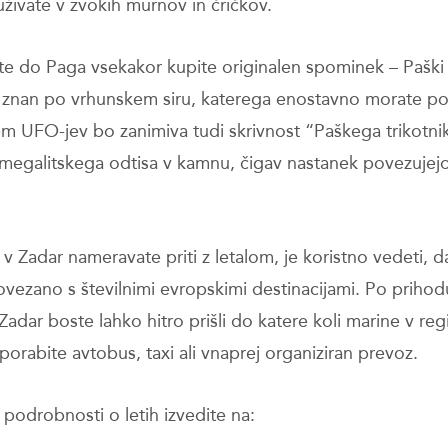
uživate v zvokih murnov in čričkov.
te do Paga vsekakor kupite originalen spominek – Paški 
o znan po vrhunskem siru, katerega enostavno morate pos
jem UFO-jev bo zanimiva tudi skrivnost “Paškega trikotni
megalitskega odtisa v kamnu, čigav nastanek povezujej
 v Zadar nameravate priti z letalom, je koristno vedeti, d
vezano s številnimi evropskimi destinacijami. Po prihod
 Zadar boste lahko hitro prišli do katere koli marine v regij
orabite avtobus, taxi ali vnaprej organiziran prevoz.
podrobnosti o letih izvedite na: