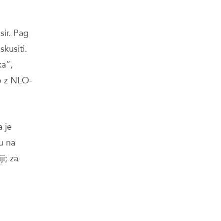
sir. Pag
kusiti.
ka”,
o z NLO-
a je
u na
i; za