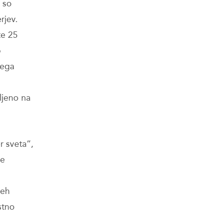
t so
rjev.
te 25
o
sega
oljeno na
r sveta”,
se
teh
stno