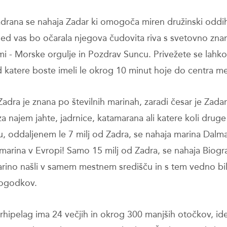
adrana se nahaja Zadar ki omogoča miren družinski oddi
led vas bo očarala njegova čudovita riva s svetovno zna
ami - Morske orgulje in Pozdrav Suncu. Privežete se lahko
d katere boste imeli le okrog 10 minut hoje do centra me
Zadra je znana po številnih marinah, zaradi česar je Zada
a najem jahte, jadrnice, katamarana ali katere koli druge
, oddaljenem le 7 milj od Zadra, se nahaja marina Dalma
 marina v Evropi! Samo 15 milj od Zadra, se nahaja Biogra
rino našli v samem mestnem središču in s tem vedno bil
dogodkov.
arhipelag ima 24 večjih in okrog 300 manjših otočkov, ide