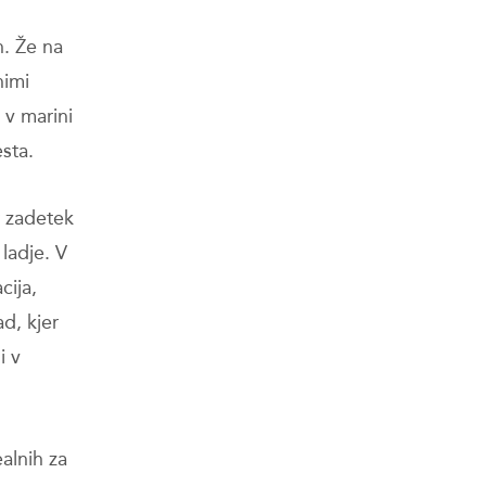
h. Že na
nimi
 v marini
sta.
r zadetek
 ladje. V
cija,
d, kjer
i v
alnih za