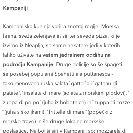
Kampaniji
Kampanijska kuhinja variira znotraj regije. Morska
hrana, sveža zelenjava in sir ter seveda pizza, ki je
izvirno iz Neaplja, so samo nekatere jedi v katerih
lahko uživate na
vašem jadralnem oddihu na
področju Kampanije
. Druge delicije so še špageti -
še posebej popularni Spahetti ala puttanesca -
takoimenovana ruska salata ̎ gatto ̎ ali ̎ gateau di
patate ̎, ̎ insalata di mare (solata z morskimi plodovi), ̎
zuppa di polpo ̎ (juha iz hobotnice) in ̎ zuppa di cozze
̎ (juha s školjkami), ̎ frittelle di mare ̎ (popečki z
morsko travo) in še druge lokalne morkske
poslastice. Najboljši siri v Kampaniji so: mozzarela di