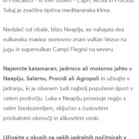
in Policastro - in treh otokih - Capri, Ischia in Procida.
Tukaj je značilna tipična mediteranska klima.
Nedaleč od obale, blizu Neaplja, se nahajata dva
vulkanska masiva: svetovno znani vulkan Vezuv na
jugu in supervulkan Campi Flegrei na severu.
Najemite katamaran, jadrnico ali motorno jahto v
Neaplju, Salernu, Procidi ali Agropoli
in uživajte v
jadranju, ki je obenem tudi najbolj popularen šport v
celem področju. Luka v Neaplju povezuje regijo s
celim Sredozemljem, vključno s čudovitimi
priobalnimi območji in slikovitimi otoki.
Uživajte v okusih na vaših jadralnih počitnicah v