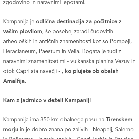
zgodovino in naravnimi lepotami.
Kampanija je
odlična destinacija za počitnice z
vašim plovilom
, še posebej zaradi čudovitih
arheoloških in antičnih znamenitosti kot so Pompeji,
Heraclaneum, Paestum in Velia. Bogata je tudi z
naravnimi znamenitostimi - vulkanska planina Vezuv in
otok Capri sta navečji - ,
ko plujete ob obalah
Amalfija
.
Kam z jadrnico v deželi Kampaniji
Kampanija ima 350 km obalnega pasu na
Tirenskem
morju
in je dobro znana po zalivih - Neapelj, Salerno