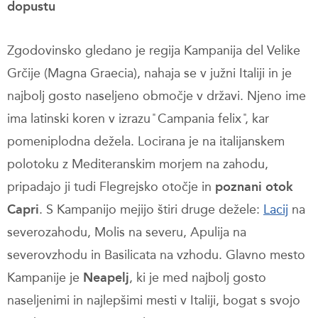
dopustu
Zgodovinsko gledano je regija Kampanija del Velike
Grčije (Magna Graecia), nahaja se v južni Italiji in je
najbolj gosto naseljeno območje v državi. Njeno ime
ima latinski koren v izrazu ̎ Campania felix ̎, kar
pomeniplodna dežela. Locirana je na italijanskem
polotoku z Mediteranskim morjem na zahodu,
pripadajo ji tudi Flegrejsko otočje in
poznani otok
Capri
. S Kampanijo mejijo štiri druge dežele:
Lacij
na
severozahodu, Molis na severu, Apulija na
severovzhodu in Basilicata na vzhodu. Glavno mesto
Kampanije je
Neapelj
, ki je med najbolj gosto
naseljenimi in najlepšimi mesti v Italiji, bogat s svojo