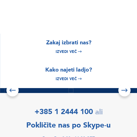
Zakaj izbrati nas?
IZVEDI VEČ
BRSKAJTE
BRSKAJTE
Kako najeti ladjo?
Istra & Kvarner
Hrvaška najem
najem plovil
čolnov
IZVEDI VEČ
Izvedi več
Izvedi več
Preveri ponudbe
+385 1 2444 100
ali
Pokličite nas po Skype-u