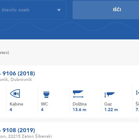
atov)
 - 9106 (2018)
vnik, Dubrovnik
Kabine
WC
Dolžina
Gaz
Š
4
4
13.6 m
1.22 m
7
 - 9108 (2019)
on, 22215 Zaton Šibenski