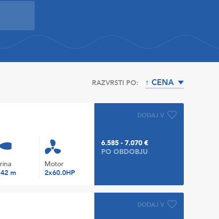
↑ CENA
RAZVRSTI PO:
DODAJ V
6.585 - 7.070 €
PO OBDOBJU
irina
Motor
.42 m
2x60.0HP
DODAJ V