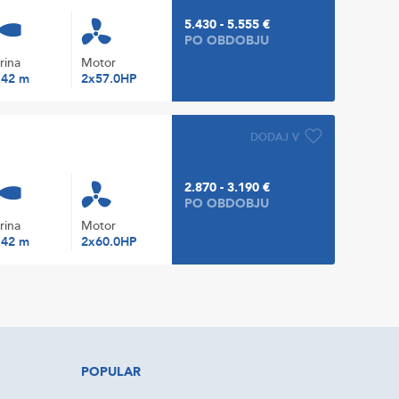
5.430 - 5.555 €
PO OBDOBJU
irina
Motor
.42 m
2x57.0HP
DODAJ V
2.870 - 3.190 €
PO OBDOBJU
irina
Motor
.42 m
2x60.0HP
POPULAR