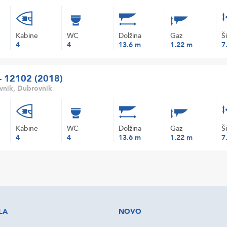
Kabine
WC
Dolžina
Gaz
Š
4
4
13.6 m
1.22 m
7
 - 12102 (2018)
vnik, Dubrovnik
Kabine
WC
Dolžina
Gaz
Š
4
4
13.6 m
1.22 m
7
LA
NOVO