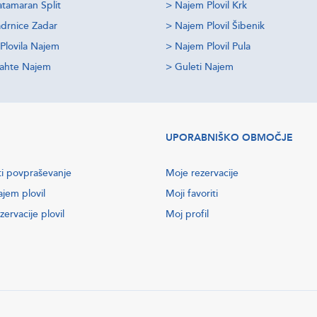
tamaran Split
>
Najem Plovil Krk
drnice Zadar
>
Najem Plovil Šibenik
Plovila Najem
>
Najem Plovil Pula
jahte Najem
>
Guleti Najem
UPORABNIŠKO OBMOČJE
ti povpraševanje
Moje rezervacije
ajem plovil
Moji favoriti
zervacije plovil
Moj profil