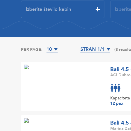
10
STRAN 1/1
PER PAGE:
(3 rezult
Bali 4.5
ACI Dubro
Kapaciteta
12 pax
Bali 4.5
Marina Zat