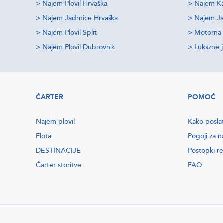
>
Najem Plovil Hrvaška
>
Najem Ka
>
Najem Jadrnice Hrvaška
>
Najem Ja
>
Najem Plovil Split
>
Motorna 
>
Najem Plovil Dubrovnik
>
Lukszne 
ČARTER
POMOČ
Najem plovil
Kako posla
Flota
Pogoji za n
DESTINACIJE
Postopki re
Čarter storitve
FAQ