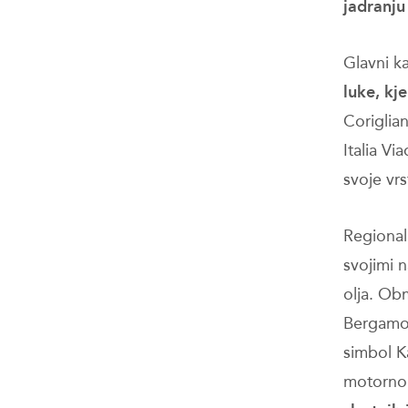
jadranju
Glavni ka
luke, kj
Coriglian
Italia Vi
svoje vrs
Regionaln
svojimi n
olja. Ob
Bergamot 
simbol Ka
motorno 