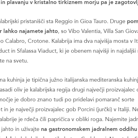
 in plavanju v kristalno tirkiznem morju pa je zagotov
labrijski pristanišči sta Reggio in Gioa Tauro. Druge
pom
er lahko najamete jahto
, so Vibo Valentia, Villa San Giov
o Calabro, Crotone. Kalabrija ima dva najvišja mosta v Ital
aduct in Sfalassa Viaduct, ki je obenem najvišji in najdaljš
te na svetu.
a kuhinja je tipična južno italijanska mediteranska kuhinj
asadi oliv je kalabrijska regija drugi največji proizvajalec
močje je dobro znano tudi po pridelavi pomaranč sorte
in je največji proizvajalec gob Porcini (jurčki) v Italiji. 
labrije je rdeča čili papričica v obliki roga. Najemite jadr
jahto in uživajte
na gastronomskem jadralnem oddihu