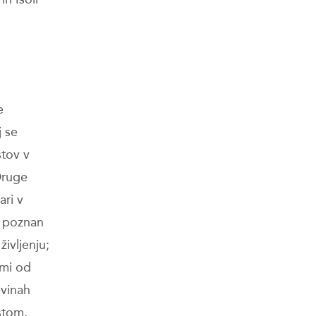
e
j se
stov v
Druge
ari v
o poznan
ivljenju;
imi od
evinah
stom,