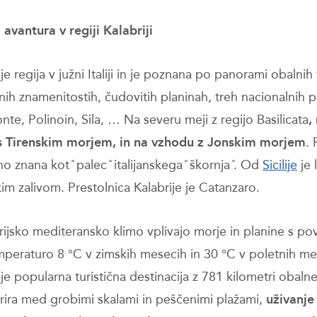
 avantura v regiji Kalabriji
 je regija v južni Italiji in je poznana po panorami obalnih 
ih znamenitostih, čudovitih planinah, treh nacionalnih p
te, Polinoin, Sila, … Na severu meji z regijo Basilicata
,
s Tirenskim morjem, in na vzhodu z Jonskim morjem
. 
o znana kot ̎ palec ̎ italijanskega ̎ škornja ̎. Od
Sicilije
je 
im zalivom. Prestolnica Kalabrije je Catanzaro.
rijsko mediteransko klimo vplivajo morje in planine s p
mperaturo 8 °C v zimskih mesecih in 30 °C v poletnih me
 je popularna turistična destinacija z 781 kilometri obaln
rira med grobimi skalami in peščenimi plažami,
u
ž
ivanje