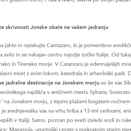
te skrivnosti Jonske obale na va
š
em jadranju
na jahto in raziskujte Cantazaro, ki je pomembno središč
s svilo in se nahajav centru najožje točke Italije. Od tuka
onsko in Tirensko morje. V Catanzaru je edennajvišjih mo
 slavni most z enim lokom, katedrala in arheološki park. 
e jadralne destinacije na Jonskem morju
so še vas Sib
arheološkega najdišča v antičnem mestu Sybaris; Soverat
ser ̎ na Jonskem morju, z lepimi plažami bogatem nočnem ž
 je srednjeveška vas na vrhu hriba s 13-imi cerkvami, en
epših v Italiji; Samo, poznan po sveži izvisrki vodi in ruš
sice; Mammola, umetniški center s prekrasnim starim me