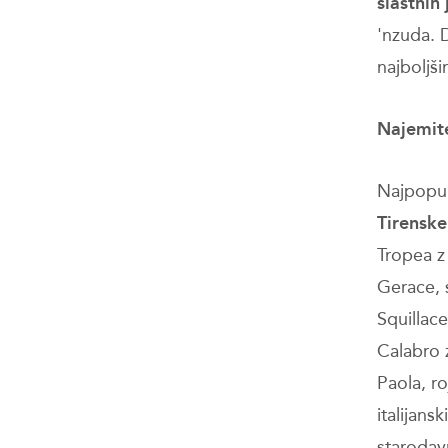
slastnih
'nzuda. 
najboljšim
Najemite
Najpopula
Tirensk
Tropea z
Gerace, 
Squillac
Calabro 
Paola, ro
italijan
starodav