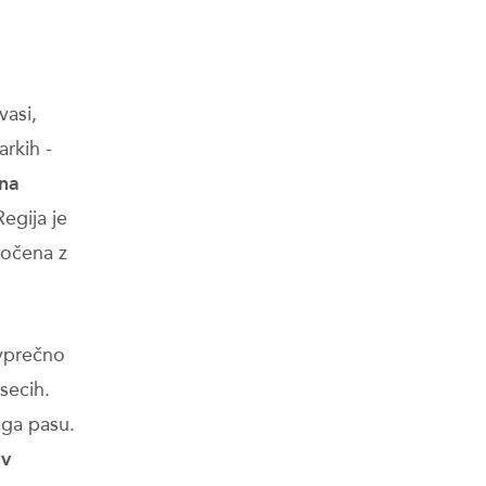
vasi,
arkih -
 na
Regija je
ločena z
ovprečno
secih.
ega pasu.
 v