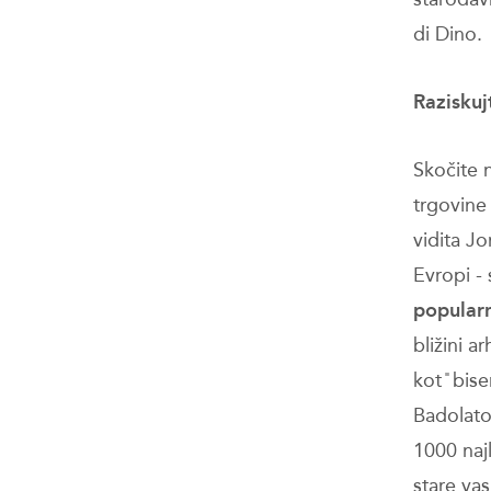
di Dino.
Raziskuj
Skočite 
trgovine 
vidita J
Evropi -
popularn
bližini 
kot ̎ bi
Badolato
1000 najl
stare va