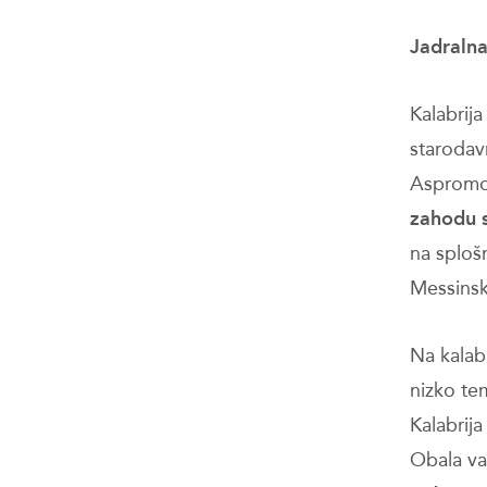
Jadralna
Kalabrija
starodavn
Aspromon
zahodu 
na splošn
Messinsk
Na kalab
nizko te
Kalabrija
Obala va