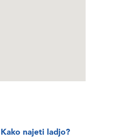
BRSKAJTE
BRSKAJTE
Kako najeti ladjo?
Split najem
Italy Yacht