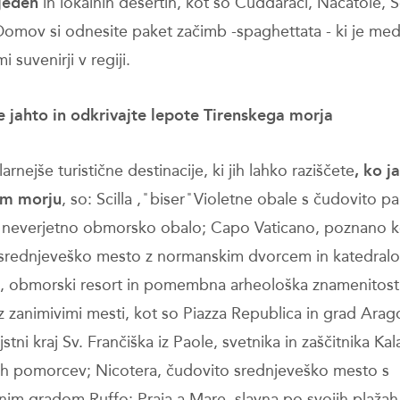
 jedeh
in lokalnih desertih, kot so Cuddaraci, Nacatole, Sca
Domov si odnesite paket začimb -spaghettata - ki je me
i suvenirji v regiji.
 jahto in odkrivajte lepote Tirenskega morja
rnejše turistične destinacije, ki jih lahko raziščete
, ko j
em morju
, so: Scilla , ̎ biser ̎ Violetne obale s čudovito 
 neverjetno obmorsko obalo; Capo Vaticano, poznano k
srednjeveško mesto z normanskim dvorcem in katedralo
e, obmorski resort in pomembna arheološka znamenitost
z zanimivimi mesti, kot so Piazza Republica in grad Ara
jstni kraj Sv. Frančiška iz Paole, svetnika in zaščitnika Kala
skih pomorcev; Nicotera, čudovito srednjeveško mesto s
nim gradom Ruffo; Praia a Mare, slavna po svojih plažah i