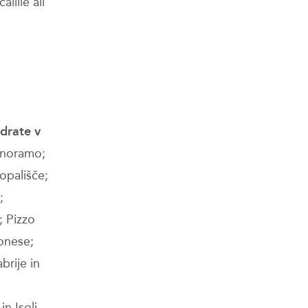
lille ali
d
adrate v
panoramo;
opališče;
;
; Pizzo
gonese;
brije in
n Isoli