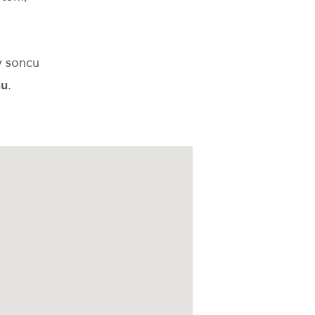
 v soncu
nu
.