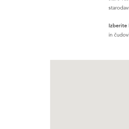
starodavn
Izberite
in čudov