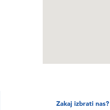
BRSKAJTE
BRSKAJTE
Zakaj izbrati nas?
Istra & Kvarner
Hrvaška najem