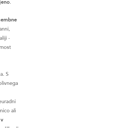
ljeno
.
embne
anni,
iji -
i most
a. S
 olivnega
Neuradni
nico ali
 v