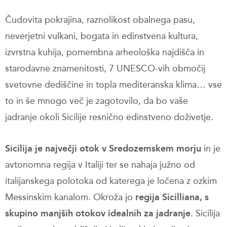
Čudovita pokrajina, raznolikost obalnega pasu,
neverjetni vulkani, bogata in edinstvena kultura,
izvrstna kuhija, pomembna arheološka najdišča in
starodavne znamenitosti, 7 UNESCO-vih območij
svetovne dediščine in topla mediteranska klima… vse
to in še mnogo več je zagotovilo, da bo vaše
jadranje okoli Sicilije resnično edinstveno doživetje.
Sicilija je največji otok v Sredozemskem morju
in je
avtonomna regija v Italiji ter se nahaja južno od
italijanskega polotoka od katerega je ločena z ozkim
Messinskim kanalom. Okroža jo
regija Sicilliana, s
skupino manjših otokov idealnih za jadranje
. Sicilija