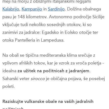
meji na morju z obližnjimi italijanskimi regijami
Kalabrijo
,
Kampanijo
in
Sardinijo
. Dolžina obalnega
pasu je 148 kilometrov. Avtonomno področje Sicilije
vključuje tudi nekoliko sosednjih otokov, ki so
zanimivi za jadralce: Egadsko in Eolsko otočje ter
otoka Pantelleria in Lampedusa.
Na obali se tipična mediteranska klima srečuje z
vplivom afriških tokov, kar je vzrok za vroča poletja -
idealna
za užitek na počitnicah z jadranjem
.
Saharski veter
sirocco
je običajna pojava, še posebej
poleti.
Raziskujte vulkanske obale na vaših jadralnih