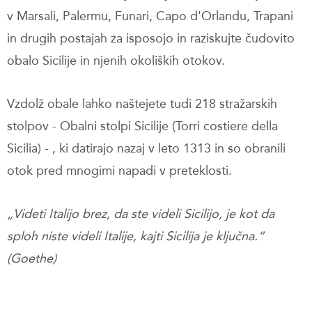
v Marsali, Palermu, Funari, Capo d'Orlandu, Trapani
in drugih postajah za isposojo in raziskujte čudovito
obalo Sicilije in njenih okoliških otokov.
Vzdolž obale lahko naštejete tudi 218 stražarskih
stolpov - Obalni stolpi Sicilije (Torri costiere della
Sicilia) - , ki datirajo nazaj v leto 1313 in so obranili
otok pred mnogimi napadi v preteklosti.
„Videti Italijo brez, da ste videli Sicilijo, je kot da
sploh niste videli Italije, kajti Sicilija je ključna.“
(Goethe)