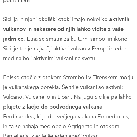
počitnicah
Sicilija in njeni okoliški otoki imajo nekoliko
aktivnih
vulkanov in nekatere od njih lahko vidite z vaše
jadrnice
. Etna se smatra za kulturni simbol in ikono
Sicilije ter je največji aktivni vulkan v Evropi in eden
med najbolj aktivnimi vulkani na svetu.
Eolsko otočje z otokom Stromboli v Tirenskem morju
je vulkanskega porekla. Še trije vulkani so aktivni:
Vulcano, Vulcanello in Lipari. Na jugu Sicilije pa lahko
plujete z ladjo do podvodnega vulkana
Ferdinandea, ki je del večjega vulkana Empedocles,
le-ta se nahaja med obalo Agrigento in otokom
Pantelleria, kjer je še eden speči vulkan.