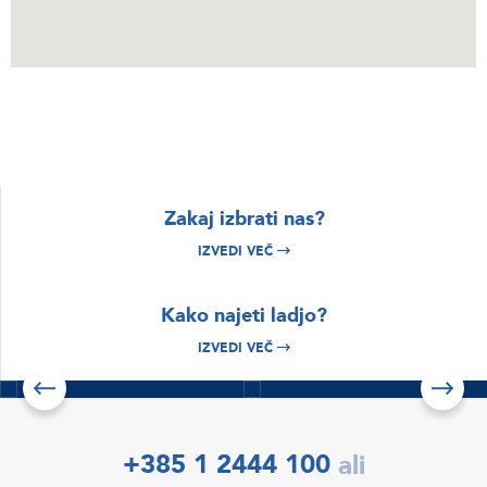
Zakaj izbrati nas?
IZVEDI VEČ
BRSKAJTE
BRSKAJTE
Kako najeti ladjo?
Istra & Kvarner
Hrvaška najem
najem plovil
čolnov
IZVEDI VEČ
Izvedi več
Izvedi več
Preveri ponudbe
+385 1 2444 100
ali