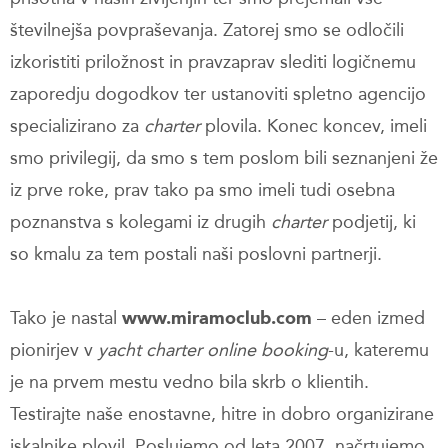
številnejša povpraševanja. Zatorej smo se odločili
izkoristiti priložnost in pravzaprav slediti logičnemu
zaporedju dogodkov ter ustanoviti spletno agencijo
specializirano za
charter
plovila. Konec koncev, imeli
smo privilegij, da smo s tem poslom bili seznanjeni že
iz prve roke, prav tako pa smo imeli tudi osebna
poznanstva s kolegami iz drugih
charter
podjetij, ki
so kmalu za tem postali naši poslovni partnerji.
Tako je nastal
www.miramoclub.com
– eden izmed
pionirjev v
yacht charter online booking
-u, kateremu
je na prvem mestu vedno bila skrb o klientih.
Testirajte naše enostavne, hitre in dobro organizirane
iskalnike plovil. Poslujemo od leta 2007, načrtujemo