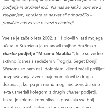
podjetja in družine) ipd. Na nas se lahko obrnete z
zaupanjem, vprašate za nasvet ali priporočilo –
pokličite nas za vse v zvezi s charterji.
Vse se je začelo leta 2002. z 11 plovili v lasti mojega
očeta. V Sukošanu je ustanovil majhno družinsko
charter
podjetje “Miramo Nautika"
, ki je še vedno
aktivno (danes s sedežem v Trogirju, Seget Donji).
Sčasoma so nam naši dolgoletni klienti začeli pošiljati
povpraševanja v zvezi najemom plovil iz drugih
destinacij, ker pa jim nismo mogli nič ponuditi smo
le-ta usmerjali kolegom iz drugih
charter
podjetij.
Takrat je spletna komunikacija postajala vse bolj
prisotna v naših življenjih ter smo prejemali vse