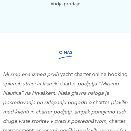
Vodja prodaje
O NAS
Mi smo ena izmed prvih
yacht charter online booking
spletnih strani in lastniki
charter
podjetja “Miramo
Nautika” na Hrvaškem. Naša glavna naloga je
posredovanje pri sklepanju pogodb o
charter
plovilih
med klienti in charter podjetji, ampak ponujamo tudi
druge vrste storitev v zvezi s posredništvom,
charter
management
programi, oddihi na plovilu po meri (za