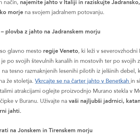
n način,
najemite jahto v Italiji in raziskujte Jadransko
sko morje
na svojem jadralnem potovanju.
 – plovba z jahto na Jadranskem morju
 so glavno mesto
regije Veneto
, ki leži v severovzhodni It
je po svojih števulnih kanalih in mostovih ter po svojih
 na tesno razmaknjenih lesenihi pilotih iz jelšinih debel, k
na že stoletja.
Vkrcajte se na čarter jahto v Benetkah
in 
talimi atrakcijami oglejte proizvodnjo Murano stekla v M
 čipke v Buranu. Uživajte na
vaši najljubši jadrnici, kat
ni jahti.
rati na Jonskem in Tirenskem morju