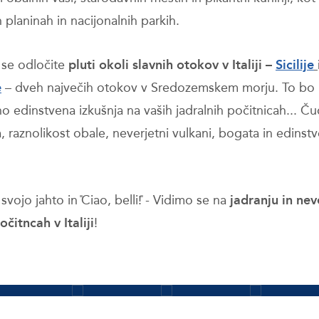
 planinah in nacijonalnih parkih.
se odločite
pluti okoli slavnih otokov v Italiji –
Sicilije
e
– dveh največih otokov v Sredozemskem morju. To bo
no edinstvena izkušnja na vaših jadralnih počitnicah... Č
, raznolikost obale, neverjetni vulkani, bogata in edinst
BRSKAJTE
BRSKAJTE
BRSKAJTE
BRSKAJTE
vojo jahto in ̎Ciao, belli!̎ - Vidimo se na
jadranju in nev
Calabria
Liguria
Sardinia,
Sicily,
čitncah v Italiji
!
Yacht
Yacht
Emerald
Aeolia
Charter
Charter
Coast
Islands
Izvedi več
Izvedi več
Izvedi več
Izvedi več