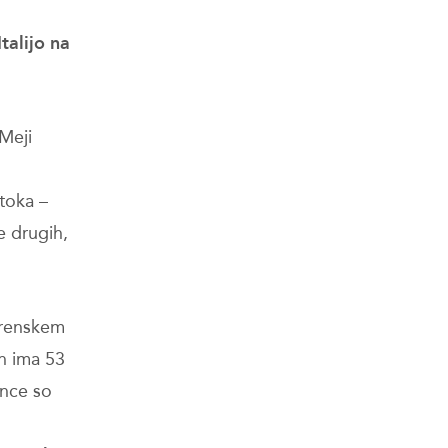
Italijo na
Meji
otoka –
e drugih,
irenskem
in ima 53
ence so