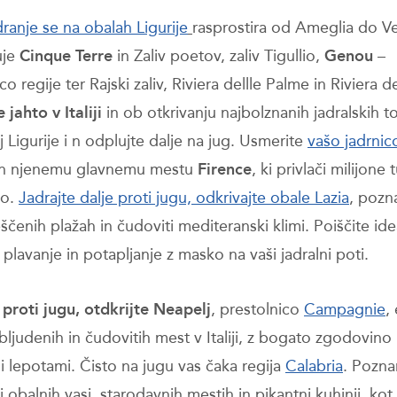
dranje se na obalah Ligurije
rasprostira od Ameglia do Ve
uje
Cinque Terre
in Zaliv poetov, zaliv Tigullio,
Genou
–
co regije ter Rajski zaliv, Riviera dellle Palme in Riviera de
jahto v Italiji
in ob otkrivanju najbolznanih jadralskih t
j Ligurije i n odplujte dalje na jug. Usmerite
vašo jadrnic
in njenemu glavnemu mestu
Firence
, ki privlači milijone 
to.
Jadrajte dalje proti jugu, odkrivajte obale Lazia
, pozn
ščenih plažah in čudoviti mediteranski klimi. Poiščite id
plavanje in potapljanje z masko na vaši jadralni poti.
 proti jugu, otdkrijte Neapelj
, prestolnico
Campagnie
,
bljudenih in čudovitih mest v Italiji, z bogato zgodovino 
i lepotami. Čisto na jugu vas čaka regija
Calabria
. Pozna
obalnih vasi, starodavnih mestih in pikantni kuhinji, kot