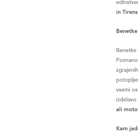
edinstve
in Tiren
Benetke
Benetke
Poznano 
zgrajenih
potoplje
vsemi os
izdelavo
ali motor
Kam jad