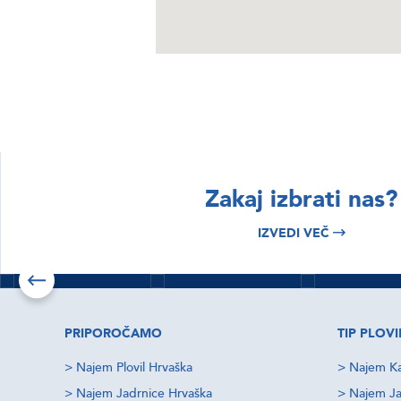
BRSKAJTE
BRSKAJTE
BRSKA
Hrvaška
Sibenik
Dub
najem
najem
naj
Zakaj izbrati nas?
čolnov
plovil
plov
IZVEDI VEČ
Izvedi več
Izvedi več
Izvedi v
Preveri ponudbe
Preveri ponudbe
Pr
PRIPOROČAMO
TIP PLOVI
>
Najem Plovil Hrvaška
>
Najem Ka
>
Najem Jadrnice Hrvaška
>
Najem Ja