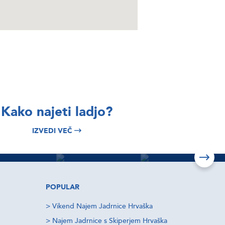
BRSKAJTE
BRSKAJTE
Sardinia,
Sicily,
BRSKAJTE
Kako najeti ladjo?
Emerald
Aeolian
Tuscany,
IZVEDI VEČ
Coast
Islands
Portofin
Izvedi več
Izvedi več
Izvedi več
POPULAR
>
Vikend Najem Jadrnice Hrvaška
>
Najem Jadrnice s Skiperjem Hrvaška