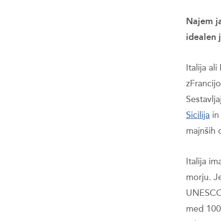
Najem jad
idealen 
Italija al
zFrancij
Sestavlja
Sicilija
i
majnših 
Italija 
morju. J
UNESCO –
med 100 