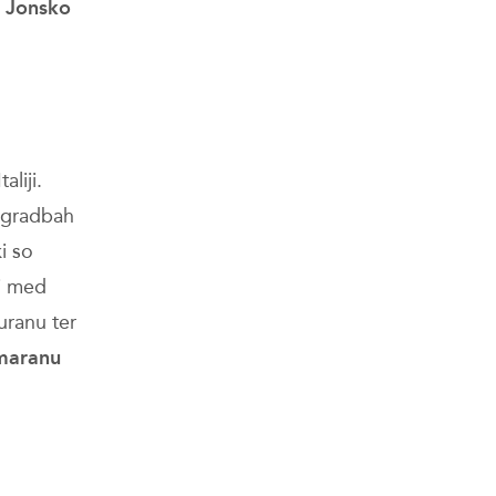
, Jonsko
aliji.
 zgradbah
i so
si med
uranu ter
amaranu