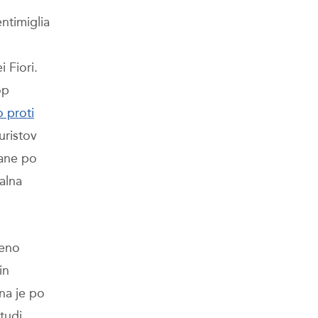
ntimiglia
i Fiori.
op
o proti
turistov
ane po
ealna
 eno
in
na je po
 tudi