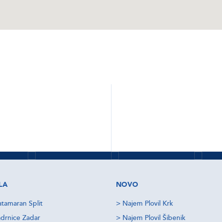
JTE
rovnik
BRSKAJTE
BRSKAJTE
em
Split najem
Italy Yacht
il
plovil
Charter
eč
everi ponudbe
Izvedi več
Izvedi več
LA
NOVO
tamaran Split
>
Najem Plovil Krk
drnice Zadar
>
Najem Plovil Šibenik