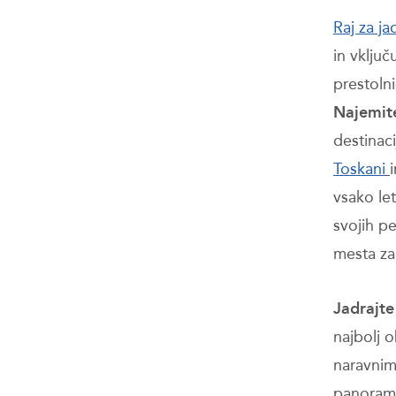
Raj za ja
in vključ
prestolni
Najemite 
destinaci
Toskani
vsako le
svojih pe
mesta za 
Jadrajte
najbolj o
naravnim
panorami 