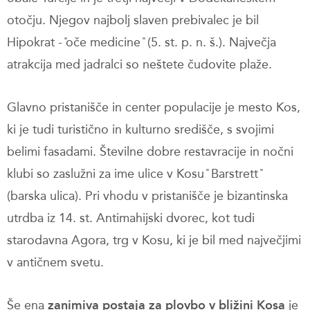
otočju. Njegov najbolj slaven prebivalec je bil
Hipokrat - ̎oče medicine ̎ (5. st. p. n. š.). Največja
atrakcija med jadralci so neštete čudovite plaže.
Glavno pristanišče in center populacije je mesto Kos,
ki je tudi turistično in kulturno središče, s svojimi
belimi fasadami. Številne dobre restavracije in nočni
klubi so zaslužni za ime ulice v Kosu ̎ Barstrett ̎
(barska ulica). Pri vhodu v pristanišče je bizantinska
utrdba iz 14. st. Antimahijski dvorec, kot tudi
starodavna Agora, trg v Kosu, ki je bil med največjimi
v antičnem svetu.
Še ena
zanimiva postaja za plovbo v bližini Kosa
je