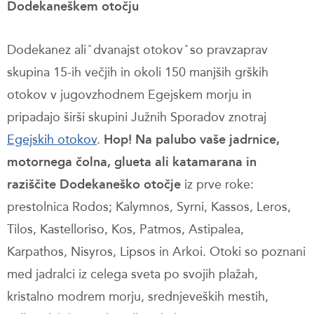
Dodekaneškem otočju
Dodekanez ali ̎ dvanajst otokov ̎ so pravzaprav
skupina 15-ih večjih in okoli 150 manjših grških
otokov v jugovzhodnem Egejskem morju in
pripadajo širši skupini Južnih Sporadov znotraj
Egejskih otokov
.
Hop! Na palubo vaše jadrnice,
motornega čolna, glueta ali katamarana in
raziščite Dodekaneško otočje
iz prve roke:
prestolnica Rodos; Kalymnos, Syrni, Kassos, Leros,
Tilos, Kastelloriso, Kos, Patmos, Astipalea,
Karpathos, Nisyros, Lipsos in Arkoi. Otoki so poznani
med jadralci iz celega sveta po svojih plažah,
kristalno modrem morju, srednjeveških mestih,