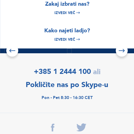
Zakaj izbrati nas?
IZVEDI VEČ
BRSKAJTE
BRSKAJTE
Kako najeti ladjo?
Istra & Kvarner
Hrvaška najem
najem plovil
čolnov
IZVEDI VEČ
Izvedi več
Izvedi več
Preveri ponudbe
+385 1 2444 100
ali
Pokličite nas po Skype-u
Pon - Pet 8:30 - 16:30 CET