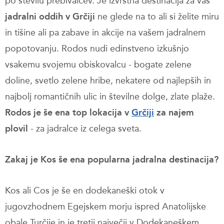
po številu prebivalcev. Je izvrstna destinacija za vaš
jadralni oddih v Grčiji
ne glede na to ali si želite miru
in tišine ali pa zabave in akcije na vašem jadralnem
popotovanju. Rodos nudi edinstveno izkušnjo
vsakemu svojemu obiskovalcu - bogate zelene
doline, svetlo zelene hribe, nekatere od najlepših in
najbolj romantičnih ulic in številne dolge, zlate plaže.
Rodos je še ena top lokacija v
Grčiji
za najem
plovil
- za jadralce iz celega sveta.
Zakaj je Kos še ena popularna jadralna destinacija?
Kos ali Cos je še en dodekaneški otok v
jugovzhodnem Egejskem morju ispred Anatolijske
obale Turčije in je tretji največji v Dodekaneškem