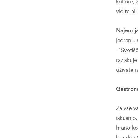
kulture, 
vidite al
Najem ja
jadranju 
- ̎ Sveti
raziskuje
uživate 
Gastrono
Za vse v
iskušnjo
hrano kot
buridda (