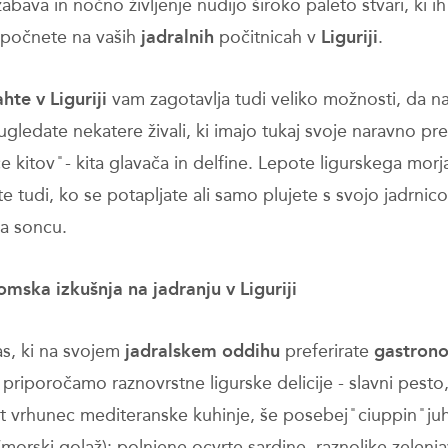
zabava in nočno življenje nudijo široko paleto stvari, ki i
i počnete na vaših
jadralnih
počitnicah v
Liguriji
.
hte v Liguriji
vam zagotavlja tudi veliko možnosti, da n
ugledate nekatere živali, ki imajo tukaj svoje naravno pre
šče kitov ̎ - kita glavača in delfine. Lepote ligurskega mor
te tudi, ko se potapljate ali samo plujete s svojo jadrnico
na soncu.
mska izkušnja na jadranju v Liguriji
as, ki na svojem
jadralskem oddihu
preferirate
gastron
, priporočamo raznovrstne ligurske delicije - slavni pest
 vrhunec mediteranske kuhinje, še posebej ̎ ciuppin ̎ juh
morski golaž); polnjene ocvrte sardine, raznolike zelenja