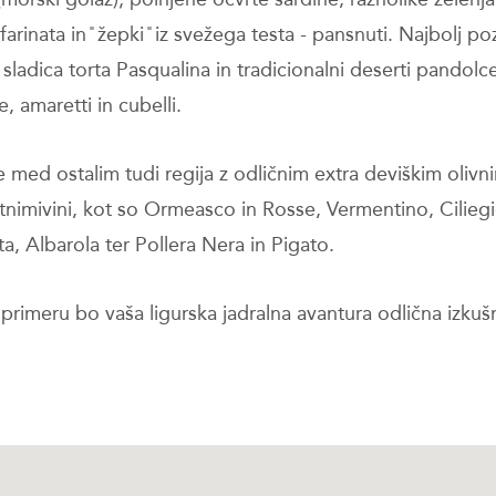
farinata in ̎ žepki ̎ iz svežega testa - pansnuti. Najbolj p
sladica torta Pasqualina in tradicionalni deserti pandolc
 amaretti in cubelli.
je med ostalim tudi regija z odličnim extra deviškim oliv
etnimivini, kot so Ormeasco in Rosse, Vermentino, Ciliegi
a, Albarola ter Pollera Nera in Pigato.
primeru bo vaša ligurska jadralna avantura odlična izkušn