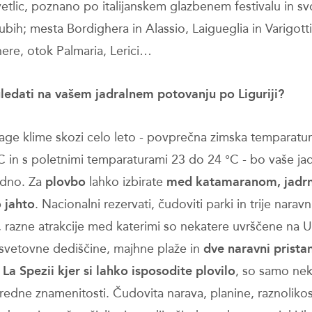
etlic, poznano po italijanskem glazbenem festivalu in sv
ubih; mesta Bordighera in Alassio, Laigueglia in Varigotti
ere, otok Palmaria, Lerici…
gledati na vašem jadralnem potovanju po Liguriji?
lage klime skozi celo leto - povprečna zimska temparatu
°C in s poletnimi temparaturami 23 do 24 °C - bo vaše ja
odno. Za
plovbo
lahko izbirate
med katamaranom, jadrni
 jahto
. Nacionalni rezervati, čudoviti parki in trije naravn
i, razne atrakcije med katerimi so nekatere uvrščene n
osvetovne dediščine, majhne plaže in
dve naravni pristan
 La Spezii kjer si lahko isposodite plovilo
, so samo nek
redne znamenitosti. Čudovita narava, planine, raznolikos