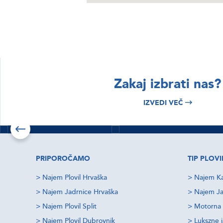
BRSKAJTE
BRSKAJTE
Zakaj izbrati nas?
Istra & Kvarner
Hrvaška najem
IZVEDI VEČ
najem plovil
čolnov
Izvedi več
Izvedi več
Preveri ponudbe
PRIPOROČAMO
TIP PLOVI
>
Najem Plovil Hrvaška
>
Najem Ka
>
Najem Jadrnice Hrvaška
>
Najem Ja
>
Najem Plovil Split
>
Motorna 
>
Najem Plovil Dubrovnik
>
Lukszne 