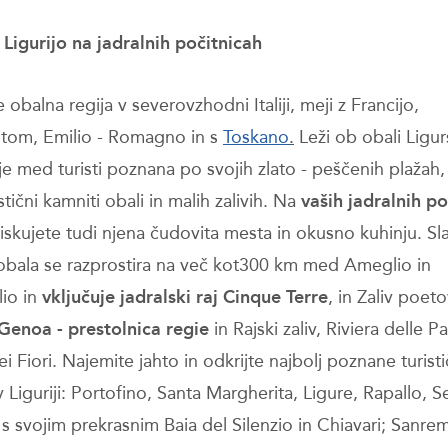
 Ligurijo na jadralnih počitnicah
je obalna regija v severovzhodni Italiji, meji z Francijo,
tom, Emilio - Romagno in s
Toskano
.
Leži ob obali Ligu
je med turisti poznana po svojih zlato - peščenih plažah,
stični kamniti obali in malih zalivih. Na
vaših jadralnih po
ziskujete tudi njena čudovita mesta in okusno kuhinju. Sl
 obala se razprostira na več kot300 km med Ameglio in
lio in
vključuje jadralski raj Cinque Terre
, in Zaliv poeto
 Genoa - prestolnica regie
in Rajski zaliv, Riviera delle P
ei Fiori. Najemite jahto in odkrijte najbolj poznane turist
 Liguriji: Portofino, Santa Margherita, Ligure, Rapallo, Se
s svojim prekrasnim Baia del Silenzio in Chiavari; Sanre