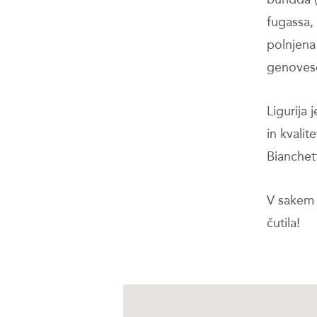
fugassa, 
polnjena 
genovese,
Ligurija 
in kvalit
Bianchett
V sakem 
čutila!