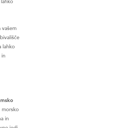
h lahko
a vašem
bivališče
ja lahko
 in
omsko
o, morsko
a in
vne jedi