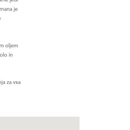
oznana je
e
nim oljem
olo in
ja za vsa