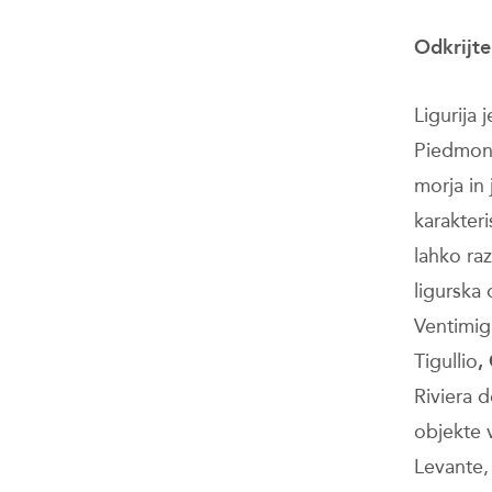
Odkrijte
Ligurija 
Piedmon
morja in 
karakteri
lahko ra
ligurska
Ventimig
Tigullio
,
Riviera d
objekte v
Levante, 