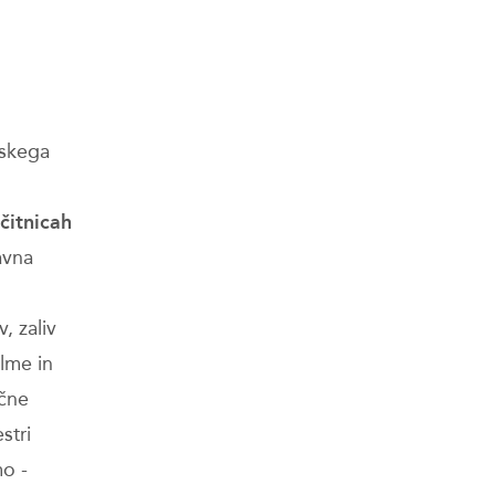
rskega
čitnicah
avna
v, zaliv
alme in
ične
stri
mo -