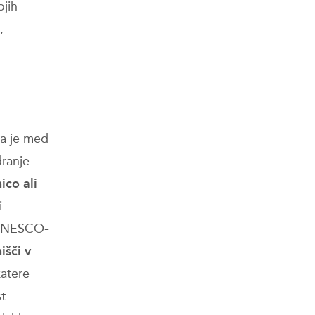
ojih
,
ra je med
dranje
co ali
i
a UNESCO-
išči v
atere
t