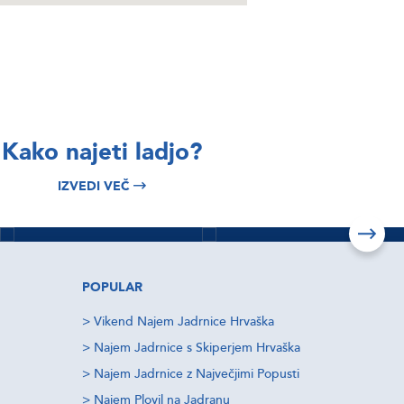
BRSKAJTE
BRSKAJTE
Kako najeti ladjo?
Split najem
Italy Yacht
IZVEDI VEČ
plovil
Charter
Izvedi več
Izvedi več
POPULAR
>
Vikend Najem Jadrnice Hrvaška
>
Najem Jadrnice s Skiperjem Hrvaška
>
Najem Jadrnice z Največjimi Popusti
>
Najem Plovil na Jadranu