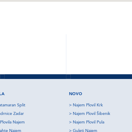
BRSKAJTE
BRSKAJTE
Sibenik najem
Dubrovnik
plovil
najem plovil
Izvedi več
Preveri ponudbe
Izvedi več
Preveri ponudbe
LA
NOVO
tamaran Split
>
Najem Plovil Krk
drnice Zadar
>
Najem Plovil Šibenik
Plovila Najem
>
Najem Plovil Pula
jahte Najem
>
Guleti Najem