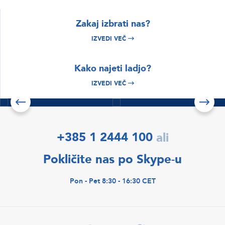
Zakaj izbrati nas?
IZVEDI VEČ
BRSKAJTE
BRSKAJTE
Kako najeti ladjo?
Istra & Kvarner
Hrvaška najem
najem plovil
čolnov
IZVEDI VEČ
Izvedi več
Izvedi več
Preveri ponudbe
+385 1 2444 100
ali
Pokličite nas po Skype-u
Pon - Pet 8:30 - 16:30 CET