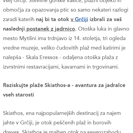
vsej Grčiji. Številne gorske vasice, plažni objekti in
območja za opazovanja ptic so samo nekateri razlogi
zaradi katerih
naj bi ta otok
v
Grčiji
izbrali za vaš
naslednji
postanek z jadrnico
.
Otoška luka in glavno
mesto Mytilini ima trdnjavo iz 14. stoletja, tri ogleda
vredne muzeje, veliko čudovitih plaž med katirimi je
nalepša - Skala Eressos - odaljena otoška plaža z
izvrstnimi restavracijami, kavarnami in trgovinami.
Raziskujte plaže Skiathos-a - avantura za jadralce
vseh starosti
Skiathos, ena najpopularnejših destinacij za najem
jahte v Grčiji, je otok peščenih plaž in borovih
dreves. Skiathos je majhen otok na severozahodu