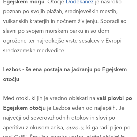
Egejskem morju
. Otočje
Dodekanez
je naširoko
poznan po svojih plažah, srednjeveških mestih,
vulkanskih kraterjih in nočnem življenju. Sporadi so
slavni po svojem morskem parku in so dom
ogrožene ter najredkejše vrste sesalcev v Evropi -
sredozemske medvedice.
Lezbos - še ena postaja na jadranju po Egejskem
otočju
Med otoki, ki jih je vredno obiskati na
vaši plovbi po
Egejskem otočju
je Lezbos eden od najlepših. Je
največji od severovzhodnih otokov in slovi po
aperitivu z okusom anisa,
ouzo-u
, ki ga radi pijeo po