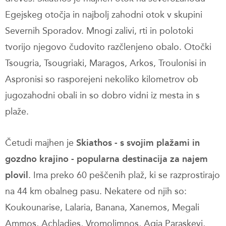
Egejskeg otočja in najbolj zahodni otok v skupini
Severnih Sporadov. Mnogi zalivi, rti in polotoki
tvorijo njegovo čudovito razčlenjeno obalo. Otočki
Tsougria, Tsougriaki, Maragos, Arkos, Troulonisi in
Aspronisi so rasporejeni nekoliko kilometrov ob
jugozahodni obali in so dobro vidni iz mesta in s
plaže.
Četudi majhen je
Skiathos - s svojim plažami in
gozdno krajino - popularna destinacija za najem
plovil
. Ima preko 60 peščenih plaž, ki se razprostirajo
na 44 km obalneg pasu. Nekatere od njih so:
Koukounarise, Lalaria, Banana, Xanemos, Megali
Ammos, Achladies, Vromolimnos, Agia Paraskevi,