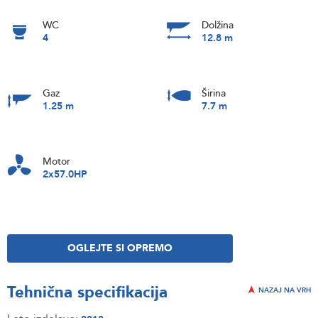
WC
Dolžina
4
12.8 m
Gaz
Širina
1.25 m
7.7 m
Motor
2x57.0HP
OGLEJTE SI OPREMO
Tehnična specifikacija
NAZAJ NA VRH