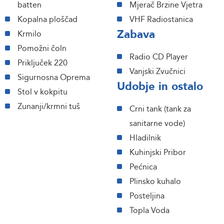
batten
Mjerač Brzine Vjetra
Kopalna ploščad
VHF Radiostanica
Zabava
Krmilo
Pomožni čoln
Radio CD Player
Priključek 220
Vanjski Zvučnici
Sigurnosna Oprema
Udobje in ostalo
Stol v kokpitu
Zunanji/krmni tuš
Crni tank (tank za
sanitarne vode)
Hladilnik
Kuhinjski Pribor
Pećnica
Plinsko kuhalo
Posteljina
Topla Voda