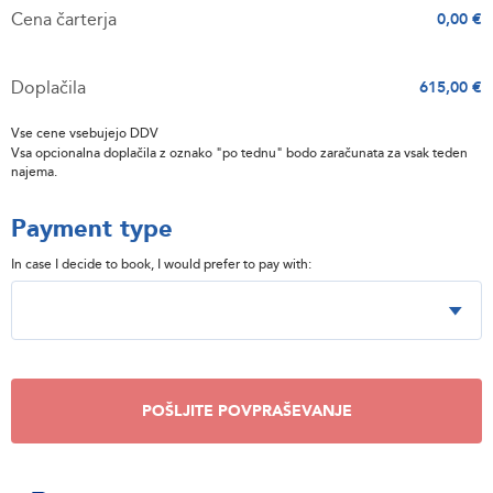
Cena čarterja
0,00 €
Doplačila
615,00 €
Vse cene vsebujejo DDV
Vsa opcionalna doplačila z oznako "po tednu" bodo zaračunata za vsak teden
najema.
Payment type
In case I decide to book, I would prefer to pay with:
POŠLJITE POVPRAŠEVANJE