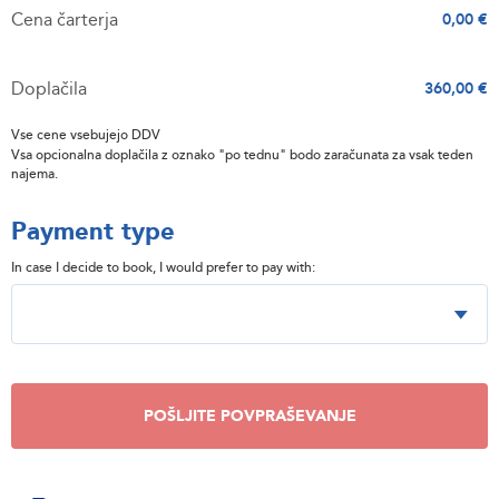
Cena čarterja
0,00 €
Doplačila
360,00 €
Vse cene vsebujejo DDV
Vsa opcionalna doplačila z oznako "po tednu" bodo zaračunata za vsak teden
najema.
Payment type
In case I decide to book, I would prefer to pay with:
POŠLJITE POVPRAŠEVANJE