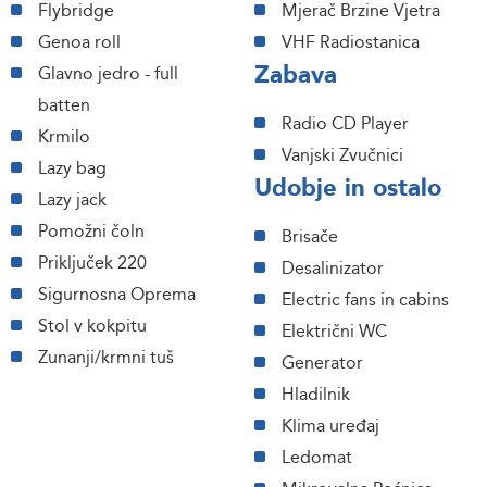
Flybridge
Mjerač Brzine Vjetra
Genoa roll
VHF Radiostanica
Zabava
Glavno jedro - full
batten
Radio CD Player
Krmilo
Vanjski Zvučnici
Lazy bag
Udobje in ostalo
Lazy jack
Pomožni čoln
Brisače
Priključek 220
Desalinizator
Sigurnosna Oprema
Electric fans in cabins
Stol v kokpitu
Električni WC
Zunanji/krmni tuš
Generator
Hladilnik
Klima uređaj
Ledomat