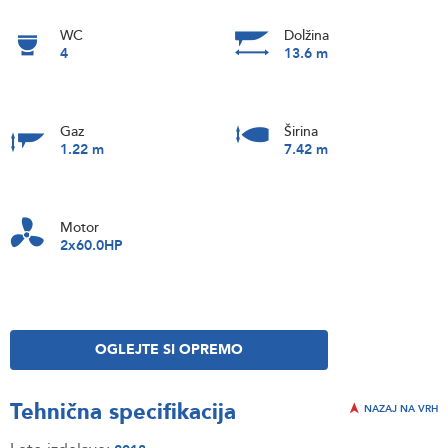
WC
Dolžina
4
13.6 m
Gaz
Širina
1.22 m
7.42 m
Motor
2x60.0HP
OGLEJTE SI OPREMO
Tehnična specifikacija
NAZAJ NA VRH