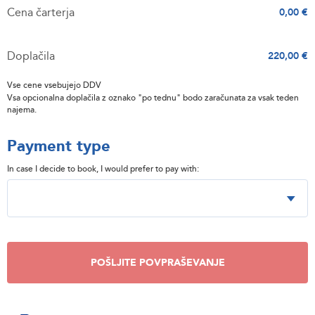
Cena čarterja
0,00 €
Doplačila
220,00 €
Vse cene vsebujejo DDV
Vsa opcionalna doplačila z oznako "po tednu" bodo zaračunata za vsak teden
najema.
Payment type
In case I decide to book, I would prefer to pay with:
POŠLJITE POVPRAŠEVANJE