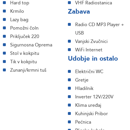
Hard top
VHF Radiostanica
Zabava
Krmilo
Lazy bag
Radio CD MP3 Player +
Pomožni čoln
USB
Priključek 220
Vanjski Zvučnici
Sigurnosna Oprema
WiFi Internet
Stol v kokpitu
Udobje in ostalo
Tik v kokpitu
Zunanji/krmni tuš
Električni WC
Gretje
Hladilnik
Inverter 12V/220V
Klima uređaj
Kuhinjski Pribor
Pećnica