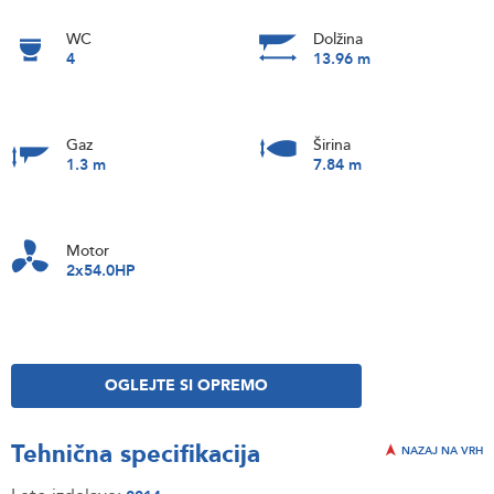
WC
Dolžina
4
13.96 m
Gaz
Širina
1.3 m
7.84 m
Motor
2x54.0HP
OGLEJTE SI OPREMO
Tehnična specifikacija
NAZAJ NA VRH