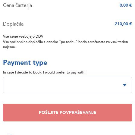
Cena čarterja
0,00 €
Doplačila
210,00 €
Vse cene vsebujejo DDV
Vsa opcionalna doplačila z oznako "po tednu" bodo zaračunata za vsak teden
najema.
Payment type
In case I decide to book, I would prefer to pay with:
POŠLJITE POVPRAŠEVANJE