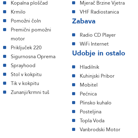
Kopalna ploščad
Mjerač Brzine Vjetra
Krmilo
VHF Radiostanica
Zabava
Pomožni čoln
Premični pomožni
Radio CD Player
motor
WiFi Internet
Priključek 220
Udobje in ostalo
Sigurnosna Oprema
Sprayhood
Hladilnik
Stol v kokpitu
Kuhinjski Pribor
Tik v kokpitu
Mobitel
Zunanji/krmni tuš
Pećnica
Plinsko kuhalo
Posteljina
Topla Voda
Vanbrodski Motor