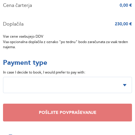
Cena čarterja
0,00 €
Doplačila
230,00 €
Vse cene vsebujejo DDV
Vsa opcionalna doplačila z oznako "po tednu" bodo zaračunata za vsak teden
najema.
Payment type
In case I decide to book, I would prefer to pay with:
POŠLJITE POVPRAŠEVANJE