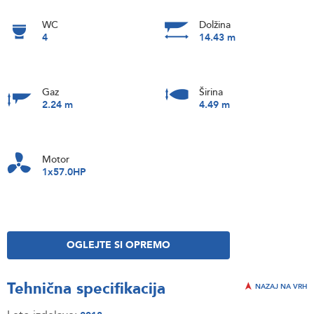
WC
Dolžina
4
14.43 m
Gaz
Širina
2.24 m
4.49 m
Motor
1x57.0HP
OGLEJTE SI OPREMO
Tehnična specifikacija
NAZAJ NA VRH