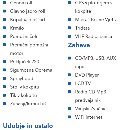
Genoa roll
GPS s ploterjem v
Glavno jadro roll
kokpite
Kopalna ploščad
Mjerač Brzine Vjetra
Krmilo
Tridata
Pomožni čoln
VHF Radiostanica
Zabava
Premični pomožni
motor
CD/MP3, USB, AUX
Priključek 220
input
Sigurnosna Oprema
DVD Player
Sprayhood
LCD TV
Stol v kokpitu
Radio CD Mp3
Tik v kokpitu
predvajalnik
Zunanji/krmni tuš
Vanjski Zvučnici
WiFi Internet
Udobje in ostalo