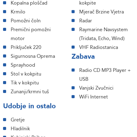
Kopalna ploščad
kokpite
Krmilo
Mjerač Brzine Vjetra
Pomožni čoln
Radar
Premični pomožni
Raymarine Navsystem
motor
(Tridata, Echo, Wind)
Priključek 220
VHF Radiostanica
Zabava
Sigurnosna Oprema
Sprayhood
Radio CD MP3 Player +
Stol v kokpitu
USB
Tik v kokpitu
Vanjski Zvučnici
Zunanji/krmni tuš
WiFi Internet
Udobje in ostalo
Gretje
Hladilnik