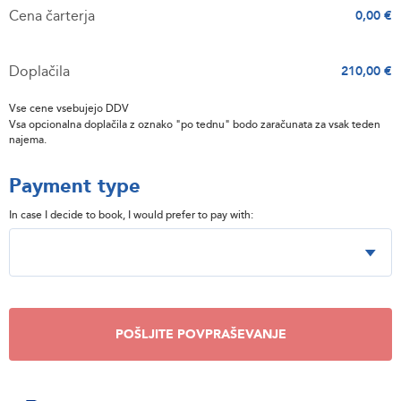
Cena čarterja
0,00 €
Doplačila
210,00 €
Vse cene vsebujejo DDV
Vsa opcionalna doplačila z oznako "po tednu" bodo zaračunata za vsak teden
najema.
Payment type
In case I decide to book, I would prefer to pay with:
POŠLJITE POVPRAŠEVANJE