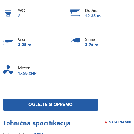
WC
Dolžina
2
12.35 m
Gaz
Širina
2.05 m
3.96 m
Motor
1x55.0HP
OGLEJTE SI OPREMO
Tehnična specifikacija
NAZAJ NA VRH