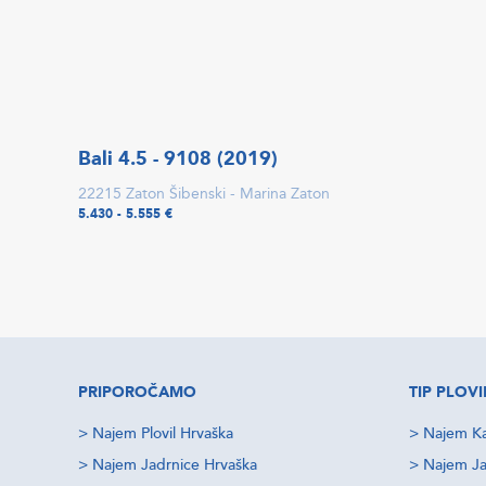
Bali 4.5 - 9108 (2019)
22215 Zaton Šibenski - Marina Zaton
5.430 - 5.555 €
PRIPOROČAMO
TIP PLOVI
>
Najem Plovil Hrvaška
>
Najem Ka
>
Najem Jadrnice Hrvaška
>
Najem Ja