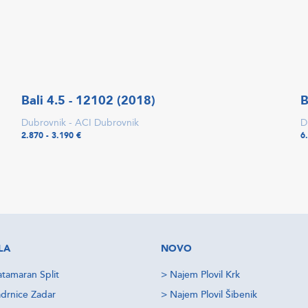
Bali 4.5 - 12102 (2018)
B
Dubrovnik - ACI Dubrovnik
D
2.870 - 3.190 €
6
LA
NOVO
tamaran Split
>
Najem Plovil Krk
drnice Zadar
>
Najem Plovil Šibenik