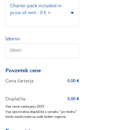
Charter pack included in
price of rent - 0 €
×
Izbirno
Povzetek cene
Cena čarterja
0,00 €
Doplačila
0,00 €
Vse cene vsebujejo DDV
Vsa opcionalna doplačila z oznako "po tednu"
bodo zaračunata za vsak teden najema.