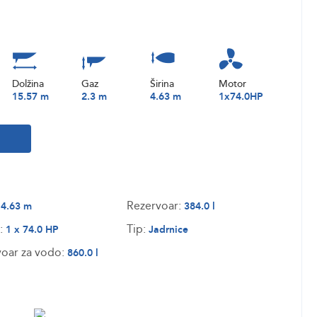
Dolžina
Gaz
Širina
Motor
15.57 m
2.3 m
4.63 m
1x74.0HP
:
Rezervoar:
4.63 m
384.0 l
:
Tip:
1 x 74.0 HP
Jadrnice
oar za vodo:
860.0 l