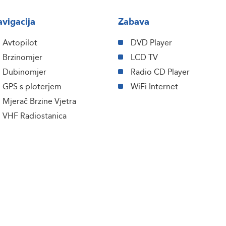
vigacija
Zabava
Avtopilot
DVD Player
Brzinomjer
LCD TV
Dubinomjer
Radio CD Player
GPS s ploterjem
WiFi Internet
Mjerač Brzine Vjetra
VHF Radiostanica