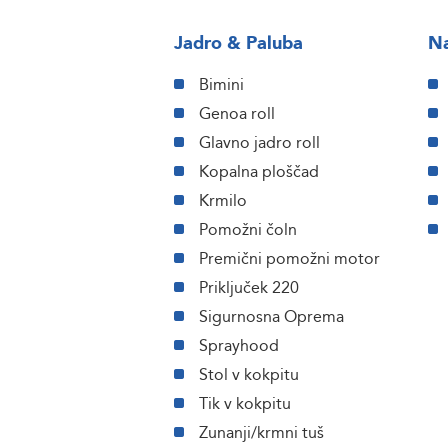
Jadro & Paluba
Na
Bimini
Genoa roll
Glavno jadro roll
Kopalna ploščad
Krmilo
Pomožni čoln
Premični pomožni motor
Priključek 220
Sigurnosna Oprema
Sprayhood
Stol v kokpitu
Tik v kokpitu
Zunanji/krmni tuš