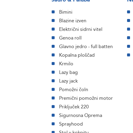
Bimini
Blazine izven
Električni sidrni vitel
Genoa roll
Glavno jedro - full batten
Kopalna ploščad
Krmilo
Lazy bag
Lazy jack
Pomožni čoln
Premični pomožni motor
Priključek 220
Sigurnosna Oprema
Sprayhood
Stol v kokpitu