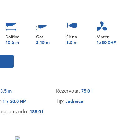
Dolžina
Gaz
Širina
Motor
10.6 m
2.15 m
3.5 m
1x30.0HP
:
Rezervoar:
3.5 m
75.0 l
:
Tip:
1 x 30.0 HP
Jadrnice
oar za vodo:
185.0 l