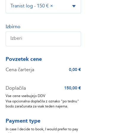
Tranist log - 150 €
×
Izbirno
Povzetek cene
Cena čarterja
0,00 €
Doplačila
150,00 €
Vse cene vsebujejo DDV
Vsa opcionalna doplačila z oznako "po tednu"
bodo zaračunata za vsak teden najema.
Payment type
In case I decide to book, I would prefer to pay