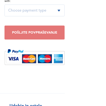
with:
POŠLJITE POVPRAŠEVANJE
Udobje in ostalo