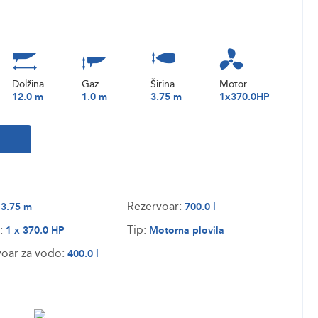
Dolžina
Gaz
Širina
Motor
12.0 m
1.0 m
3.75 m
1x370.0HP
:
Rezervoar:
3.75 m
700.0 l
:
Tip:
1 x 370.0 HP
Motorna plovila
oar za vodo:
400.0 l