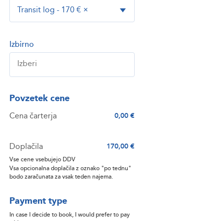
Transit log - 170 €
×
Izbirno
Povzetek cene
Cena čarterja
0,00 €
Doplačila
170,00 €
Vse cene vsebujejo DDV
Vsa opcionalna doplačila z oznako "po tednu"
bodo zaračunata za vsak teden najema.
Payment type
In case I decide to book, I would prefer to pay