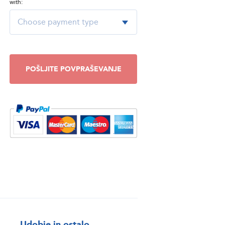
with:
POŠLJITE POVPRAŠEVANJE
Udobje in ostalo