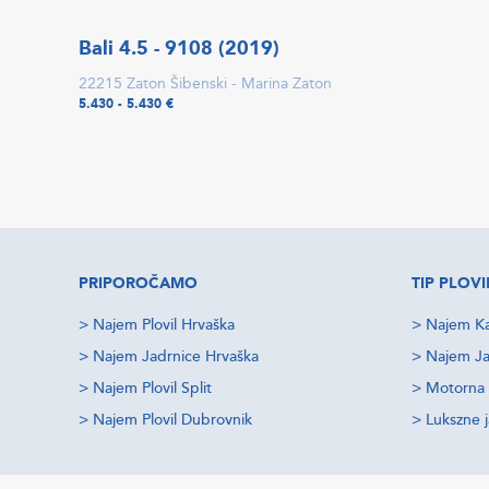
Bali 4.5 - 9108 (2019)
22215 Zaton Šibenski - Marina Zaton
5.430 - 5.430 €
PRIPOROČAMO
TIP PLOVI
>
Najem Plovil Hrvaška
>
Najem Ka
>
Najem Jadrnice Hrvaška
>
Najem Ja
>
Najem Plovil Split
>
Motorna 
>
Najem Plovil Dubrovnik
>
Lukszne 