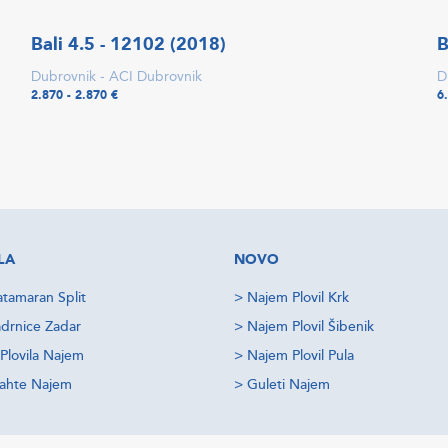
Bali 4.5 - 12102 (2018)
B
Dubrovnik - ACI Dubrovnik
D
2.870 - 2.870 €
6
LA
NOVO
tamaran Split
>
Najem Plovil Krk
drnice Zadar
>
Najem Plovil Šibenik
Plovila Najem
>
Najem Plovil Pula
jahte Najem
>
Guleti Najem