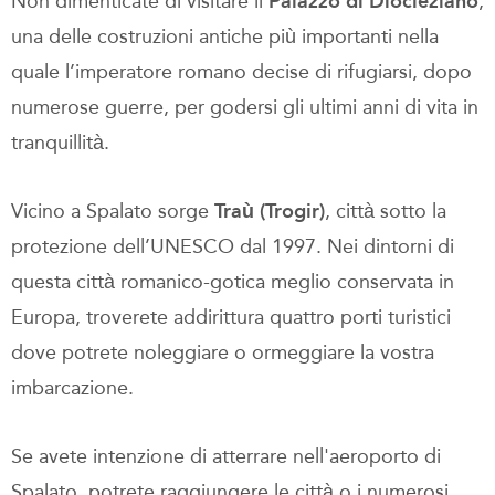
Non dimenticate di visitare il
Palazzo di Diocleziano
,
una delle costruzioni antiche più importanti nella
quale l’imperatore romano decise di rifugiarsi, dopo
numerose guerre, per godersi gli ultimi anni di vita in
tranquillità.
Vicino a Spalato sorge
Traù (Trogir)
, città sotto la
protezione dell’UNESCO dal 1997. Nei dintorni di
questa città romanico-gotica meglio conservata in
Europa, troverete addirittura quattro porti turistici
dove potrete noleggiare o ormeggiare la vostra
imbarcazione.
Se avete intenzione di atterrare nell'aeroporto di
Spalato, potrete raggiungere le città o i numerosi