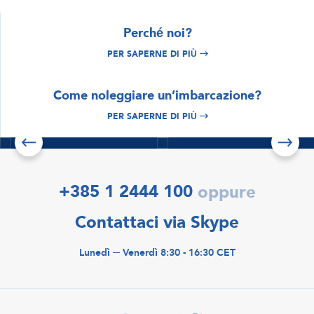
Perché noi?
PER SAPERNE DI PIÙ
ESPLORA
Croazia noleggio
ESPLORA
Come noleggiare un’imbarcazione?
Istria e Quarnero
barche
noleggio barche
PER SAPERNE DI PIÙ
Per saperne di più
Per saperne di più
Scopri le offerte
+385 1 2444 100
oppure
Contattaci via Skype
Lunedì ─ Venerdì 8:30 - 16:30 CET