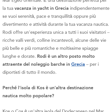
Mar Egeo orientale. È una destinazione perfetta per
la tua
vacanza in yacht in Grecia
indipendentemente
se vuoi serenità, pace e tranquillità oppure più
divertimento e attività durante la tua vacanza nautica.
Rodi offre un'esperienza unica a tutti i suoi visitatori –
ricche valli verdi, colline incantevoli, alcune delle vie
più belle e più romantiche e moltissime spiagge
lunghe e dorate.
Rodi è un altro posto molto
attraente del noleggio barche in
Grecia
– per i
diportisti di tutto il mondo.
Perché l'isola di Kos è un'altra destinazione
nautica molto popolare?
Kos o Cos è un'altra isola del Dodecaneso nel Mar