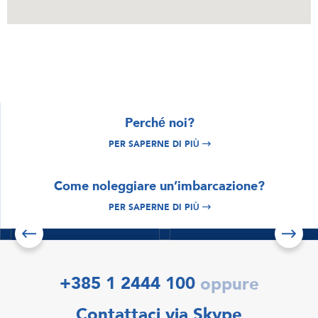
Perché noi?
PER SAPERNE DI PIÙ
ESPLORA
Croazia noleggio
ESPLORA
Come noleggiare un’imbarcazione?
Istria e Quarnero
barche
noleggio barche
PER SAPERNE DI PIÙ
Per saperne di più
Per saperne di più
Scopri le offerte
+385 1 2444 100
oppure
Contattaci via Skype