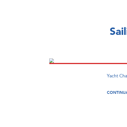
Sai
Yacht Char
CONTINUA