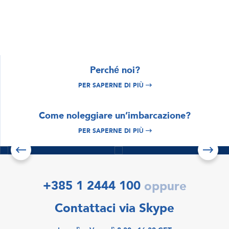
Perché noi?
PER SAPERNE DI PIÙ
ESPLORA
Croazia noleggio
ESPLORA
Come noleggiare un’imbarcazione?
Istria e Quarnero
barche
noleggio barche
PER SAPERNE DI PIÙ
Per saperne di più
Per saperne di più
Scopri le offerte
+385 1 2444 100
oppure
Contattaci via Skype