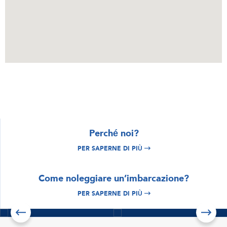
Perché noi?
PER SAPERNE DI PIÙ
ESPLORA
Croazia noleggio
ESPLORA
Come noleggiare un’imbarcazione?
Istria e Quarnero
barche
noleggio barche
PER SAPERNE DI PIÙ
Per saperne di più
Per saperne di più
Scopri le offerte