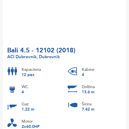
Bali 4.5 - 12102 (2018)
ACI Dubrovnik, Dubrovnik
Kapaciteta
Kabine
12 pax
4
WC
Dolžina
4
13.6 m
Gaz
Širina
1.22 m
7.42 m
Motor
2x60.0HP