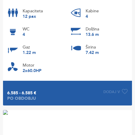
Kapaciteta
Kabine
12 pax
4
WC
Dolžina
4
13.6 m
Gaz
Širina
1.22 m
7.42 m
Motor
2x60.0HP
DODAJ V
6.585 - 6.585 €
PO OBDOBJU