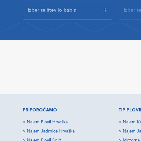
PRIPOROČAMO
TIP PLOVI
>
Najem Plovil Hrvaška
>
Najem Ka
>
Najem Jadrnice Hrvaška
>
Najem Ja
>
Najem Plovil Split
>
Motorna 