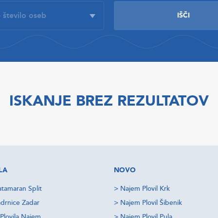
ISKANJE BREZ REZULTATOV
LA
NOVO
tamaran Split
>
Najem Plovil Krk
drnice Zadar
>
Najem Plovil Šibenik
Plovila Najem
>
Najem Plovil Pula