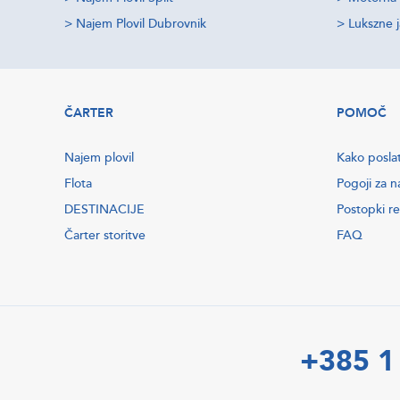
>
Najem Plovil Dubrovnik
>
Lukszne 
ČARTER
POMOČ
Najem plovil
Kako posla
Flota
Pogoji za n
DESTINACIJE
Postopki re
Čarter storitve
FAQ
+385 1