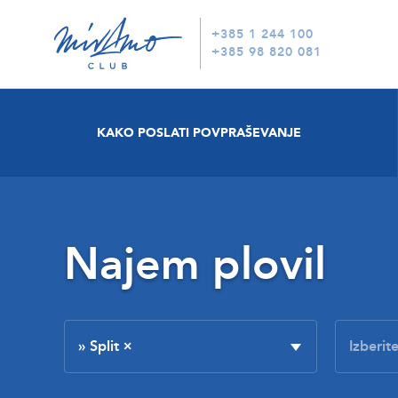
+385 1 244 100
+385 98 820 081
KAKO POSLATI POVPRAŠEVANJE
Najem plovil
» Split
×