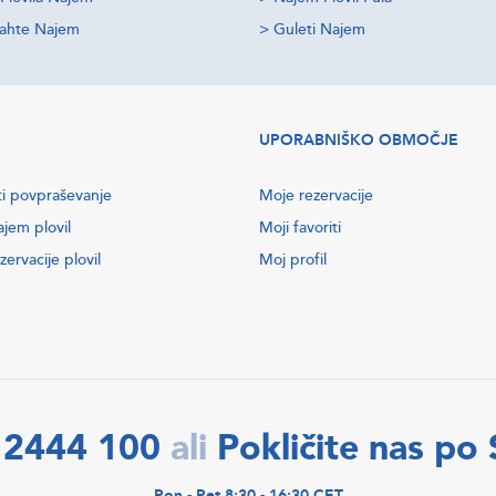
jahte Najem
>
Guleti Najem
UPORABNIŠKO OBMOČJE
ti povpraševanje
Moje rezervacije
ajem plovil
Moji favoriti
zervacije plovil
Moj profil
 2444 100
Pokličite nas po
ali
Pon - Pet 8:30 - 16:30 CET