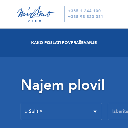
+385 1 244 100
+385 98 820 081
KAKO POSLATI POVPRAŠEVANJE
Najem plovil
» Split
×