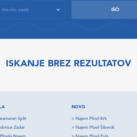
ISKANJE BREZ REZULTATOV
LA
NOVO
tamaran Split
>
Najem Plovil Krk
drnice Zadar
>
Najem Plovil Šibenik
Plovila Najem
>
Najem Plovil Pula