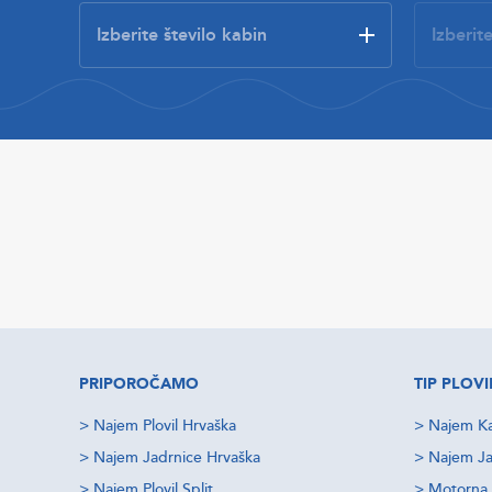
PRIPOROČAMO
TIP PLOVI
>
Najem Plovil Hrvaška
>
Najem Ka
>
Najem Jadrnice Hrvaška
>
Najem Ja
>
Najem Plovil Split
>
Motorna 