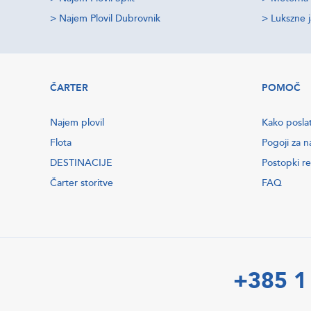
>
Najem Plovil Dubrovnik
>
Lukszne 
ČARTER
POMOČ
Najem plovil
Kako posla
Flota
Pogoji za n
DESTINACIJE
Postopki re
Čarter storitve
FAQ
+385 1