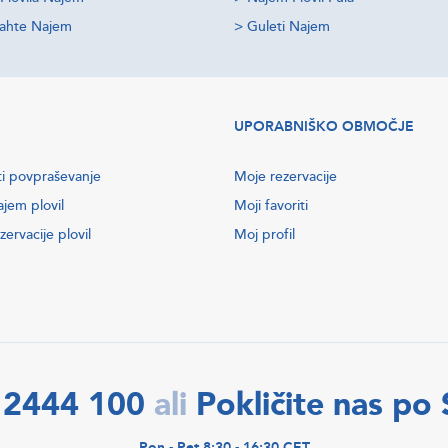
jahte Najem
>
Guleti Najem
UPORABNIŠKO OBMOČJE
ti povpraševanje
Moje rezervacije
ajem plovil
Moji favoriti
zervacije plovil
Moj profil
 2444 100
Pokličite nas po
ali
Pon - Pet 8:30 - 16:30 CET