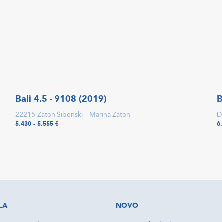
Bali 4.5 - 9108 (2019)
B
22215 Zaton Šibenski - Marina Zaton
D
5.430 - 5.555 €
6
LA
NOVO