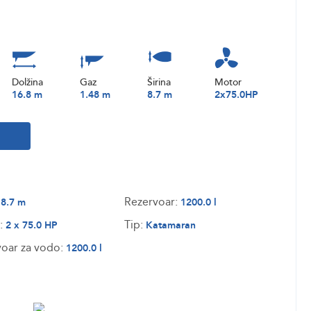
Dolžina
Gaz
Širina
Motor
16.8 m
1.48 m
8.7 m
2x75.0HP
:
Rezervoar:
8.7 m
1200.0 l
:
Tip:
2 x 75.0 HP
Katamaran
oar za vodo:
1200.0 l