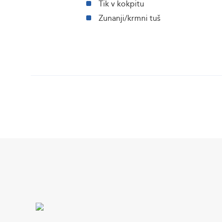
Tik v kokpitu
Zunanji/krmni tuš