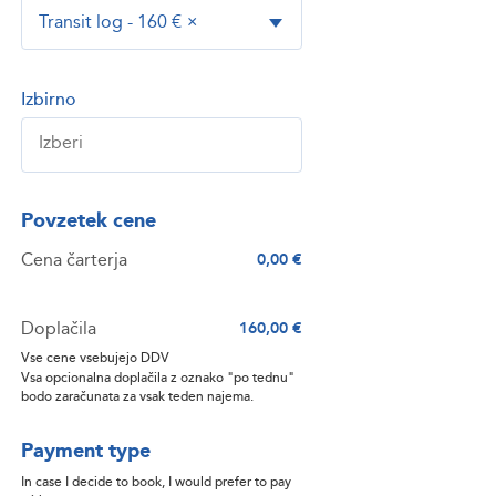
Transit log - 160 €
×
Izbirno
Povzetek cene
Cena čarterja
0,00 €
Doplačila
160,00 €
Vse cene vsebujejo DDV
Vsa opcionalna doplačila z oznako "po tednu"
bodo zaračunata za vsak teden najema.
Payment type
In case I decide to book, I would prefer to pay