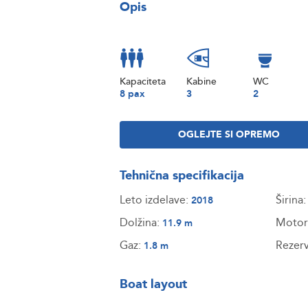
Opis
Kapaciteta
Kabine
WC
8 pax
3
2
OGLEJTE SI OPREMO
Tehnična specifikacija
Leto izdelave:
Širina
2018
Dolžina:
Motor
11.9 m
Gaz:
Rezerv
1.8 m
Boat layout