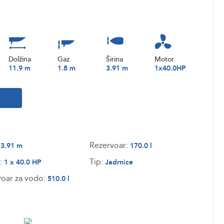
Dolžina
Gaz
Širina
Motor
11.9 m
1.8 m
3.91 m
1x40.0HP
:
Rezervoar:
3.91 m
170.0 l
:
Tip:
1 x 40.0 HP
Jadrnice
oar za vodo:
510.0 l