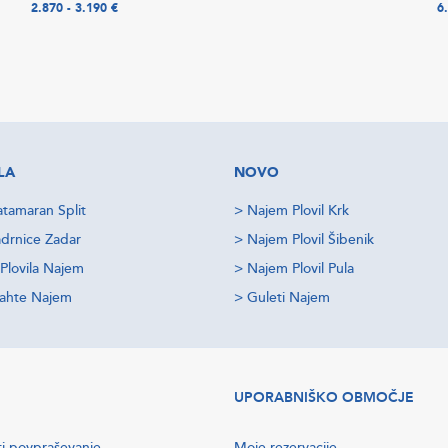
2.870 - 3.190 €
6
LA
NOVO
tamaran Split
>
Najem Plovil Krk
drnice Zadar
>
Najem Plovil Šibenik
Plovila Najem
>
Najem Plovil Pula
jahte Najem
>
Guleti Najem
UPORABNIŠKO OBMOČJE
ti povpraševanje
Moje rezervacije