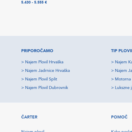
5.430 - 5.555 €
PRIPOROČAMO
TIP PLOVI
>
Najem Plovil Hrvaška
>
Najem Ka
>
Najem Jadrnice Hrvaška
>
Najem Ja
>
Najem Plovil Split
>
Motorna 
>
Najem Plovil Dubrovnik
>
Lukszne 
ČARTER
POMOČ
Najem plovil
Kako posla