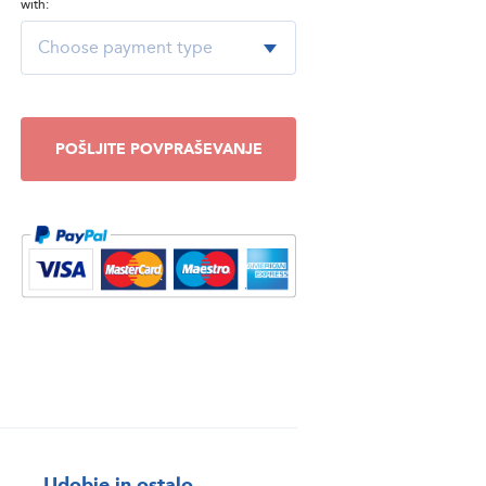
with:
POŠLJITE POVPRAŠEVANJE
Udobje in ostalo