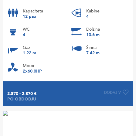
Kapaciteta
Kabine
12 pax
4
WC
Dolžina
4
13.6 m
Gaz
Širina
1.22 m
7.42 m
Motor
2x60.0HP
DODAJ V
2.870 - 2.870 €
PO OBDOBJU