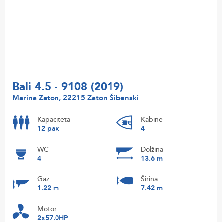
Bali 4.5 - 9108 (2019)
Marina Zaton, 22215 Zaton Šibenski
Kapaciteta
Kabine
12 pax
4
WC
Dolžina
4
13.6 m
Gaz
Širina
1.22 m
7.42 m
Motor
2x57.0HP