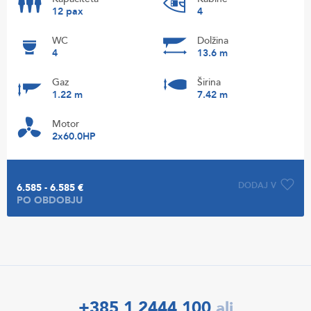
12 pax
4
WC
Dolžina
4
13.6 m
Gaz
Širina
1.22 m
7.42 m
Motor
2x60.0HP
DODAJ V
6.585 - 6.585 €
PO OBDOBJU
+385 1 2444 100
ali