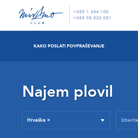
+385 1 244 100
+385 98 820 081
KAKO POSLATI POVPRAŠEVANJE
Najem plovil
Hrvaška
×