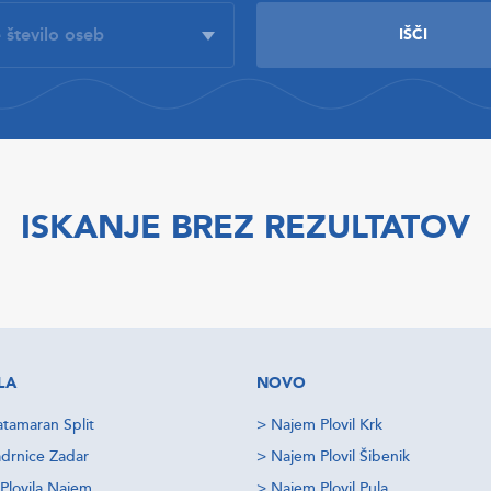
ISKANJE BREZ REZULTATOV
LA
NOVO
tamaran Split
>
Najem Plovil Krk
drnice Zadar
>
Najem Plovil Šibenik
Plovila Najem
>
Najem Plovil Pula