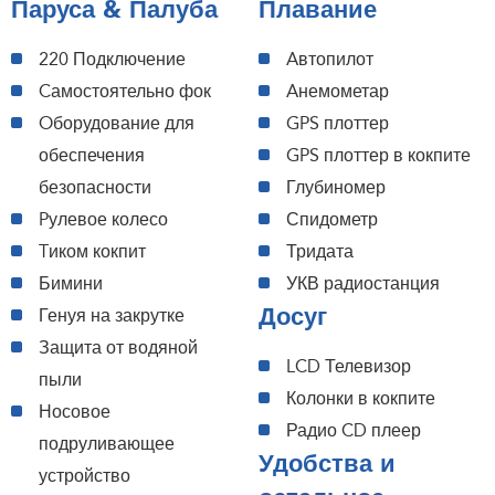
Паруса & Палуба
Плавание
220 Подключение
Aвтопилот
Cамостоятельно фок
Aнемометар
Oборудование для
GPS плоттер
обеспечения
GPS плоттер в кокпите
безопасности
Глубиномер
Pулевое колесо
Спидометр
Tиком кокпит
Тридата
Бимини
УКВ радиостанция
Досуг
Генуя на закрутке
Защита от водяной
LCD Телевизор
пыли
Колонки в кокпите
Носовое
Радио CD плеер
подруливающее
Удобства и
устройство