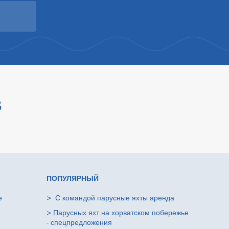
В
ПОПУЛЯРНЫЙ
е
>
С командой парусные яхты аренда
>
Парусных яхт на хорватском побережье
- спецпредложения