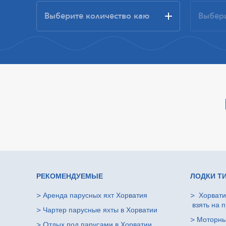
РЕКОМЕНДУЕМЫЕ
ЛОДКИ Т
>
Аренда парусных яхт Хорватия
>
Хорвати
взять на п
>
Чартер парусные яхты в Хорватии
>
Моторны
>
Oтдых под парусами в Хорватии