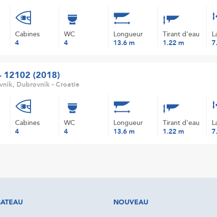
Cabines
WC
Longueur
Tirant d'eau
L
4
4
13.6 m
1.22 m
7
 - 12102 (2018)
nik, Dubrovnik - Croatie
Cabines
WC
Longueur
Tirant d'eau
L
4
4
13.6 m
1.22 m
7
BATEAU
NOUVEAU