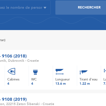
tat)
 - 9106 (2018)
nik, Dubrovnik - Croatie
Cabines
WC
Longueur
Tirant d'eau
L
4
4
13.6 m
1.22 m
7
 - 9108 (2019)
on, 22215 Zaton Šibenski - Croatie