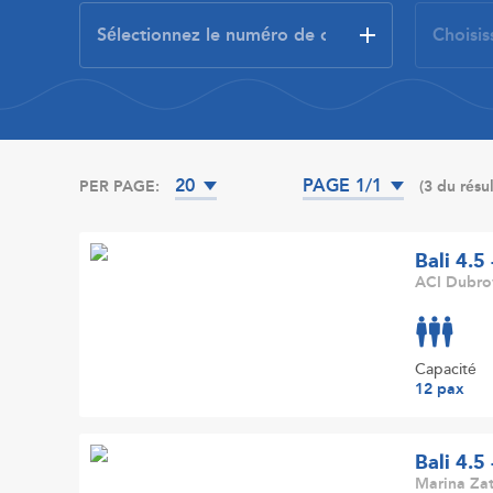
20
PAGE 1/1
PER PAGE:
(3 du résul
Bali 4.5
ACI Dubrov
Capacité
12 pax
Bali 4.5
Marina Zat