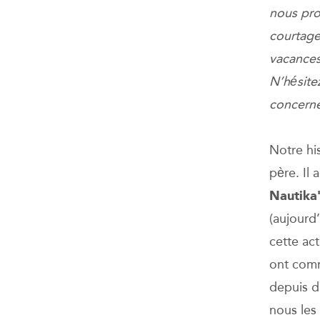
nous pro
courtag
vacances 
N’hésite
concerne
Notre hi
père. Il 
Nautika
(aujourd
cette ac
ont comm
depuis d
nous les