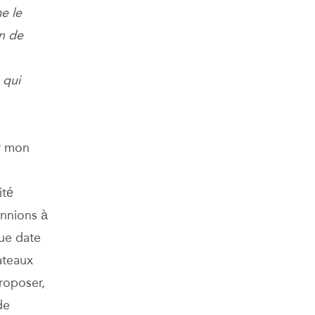
e le
on de
.
 qui
r mon
ité
onnions à
gue date
ateaux
roposer,
de