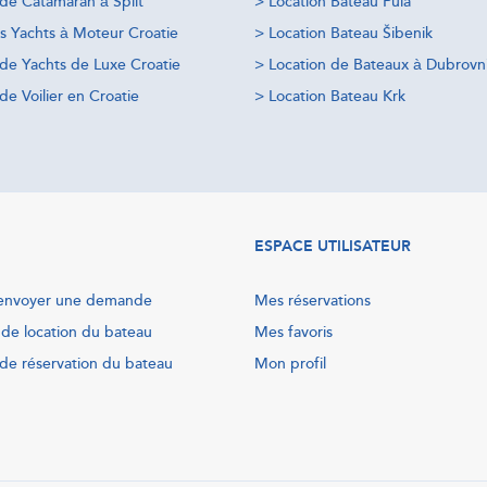
 de Catamaran à Split
>
Location Bateau Pula
s Yachts à Moteur Croatie
>
Location Bateau Šibenik
 de Yachts de Luxe Croatie
>
Location de Bateaux à Dubrovn
de Voilier en Croatie
>
Location Bateau Krk
ESPACE UTILISATEUR
nvoyer une demande
Mes réservations
 de location du bateau
Mes favoris
de réservation du bateau
Mon profil