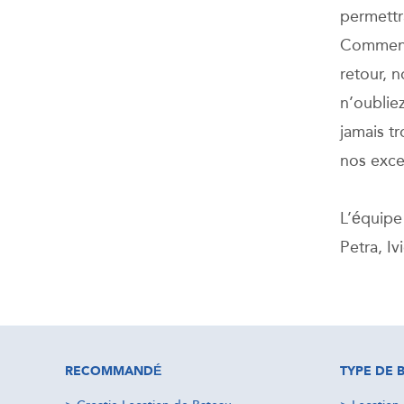
permettr
Commence
retour, 
n’oubliez
jamais tr
nos exce
L’équip
Petra, Iv
RECOMMANDÉ
TYPE DE 