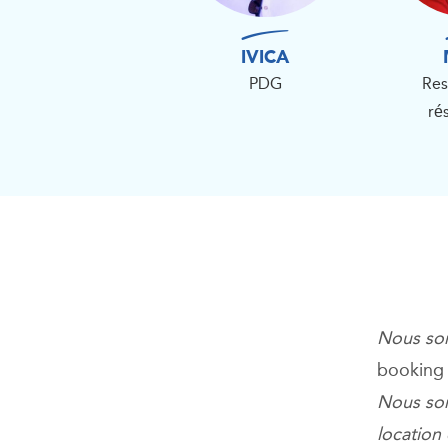
IVICA
PDG
Res
ré
Nous som
booking
Nous som
location 