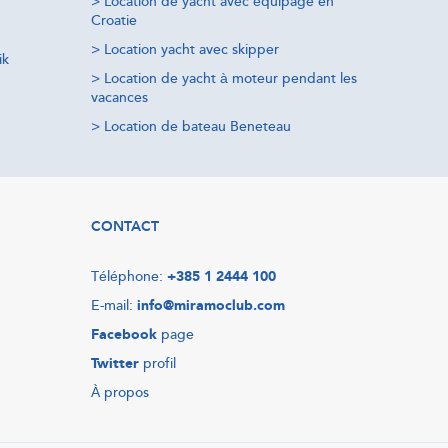
>
Location de yacht avec équipage en
Croatie
>
Location yacht avec skipper
ik
>
Location de yacht à moteur pendant les
vacances
>
Location de bateau Beneteau
CONTACT
Téléphone:
+385 1 2444 100
E-mail:
info@miramoclub.com
Facebook
page
Twitter
profil
À propos