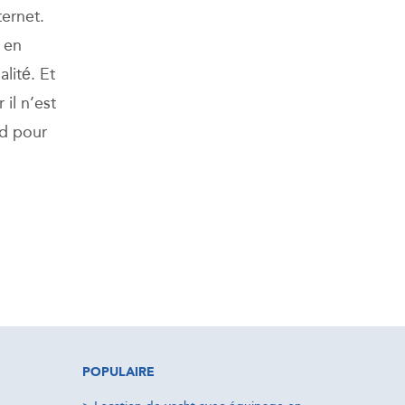
ternet.
 en
lité. Et
 il n’est
rd pour
POPULAIRE