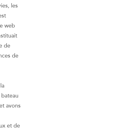
ies, les
est
ce web
stituait
ge de
ences de
la
e bateau
 et avons
ux et de