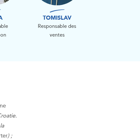
A
TOMISLAV
able
Responsable des
ion
ventes
ine
roatie.
la
ter
) ;