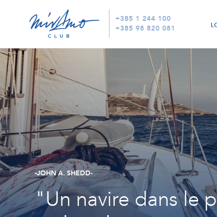
+385 1 244 100
L
+385 98 820 081
-JOHN A. SHEDD-
"Un navire dans le po