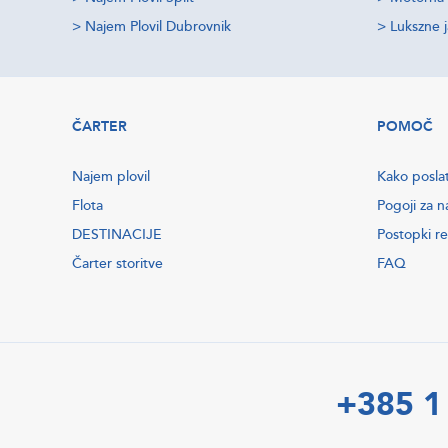
>
Najem Plovil Dubrovnik
>
Lukszne 
ČARTER
POMOČ
Najem plovil
Kako posla
Flota
Pogoji za n
DESTINACIJE
Postopki re
Čarter storitve
FAQ
+385 1