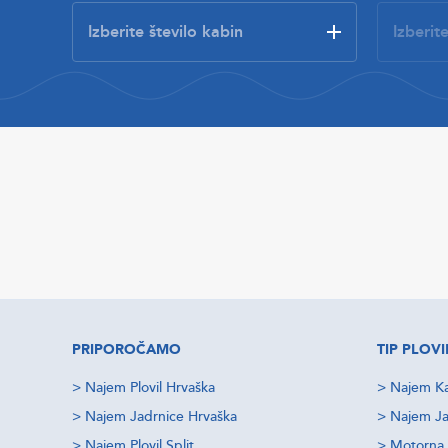
PRIPOROČAMO
TIP PLOVI
>
Najem Plovil Hrvaška
>
Najem Ka
>
Najem Jadrnice Hrvaška
>
Najem Ja
>
Najem Plovil Split
>
Motorna 