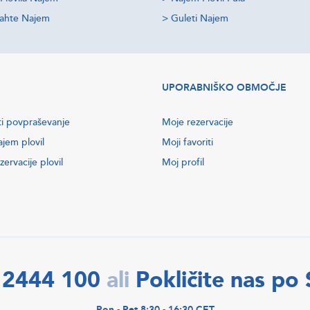
jahte Najem
>
Guleti Najem
UPORABNIŠKO OBMOČJE
ti povpraševanje
Moje rezervacije
ajem plovil
Moji favoriti
zervacije plovil
Moj profil
 2444 100
Pokličite nas po
ali
Pon - Pet 8:30 - 16:30 CET