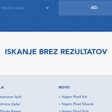
ISKANJE BREZ REZULTATOV
LA
NOVO
tamaran Split
>
Najem Plovil Krk
drnice Zadar
>
Najem Plovil Šibenik
Plovila Najem
>
Najem Plovil Pula