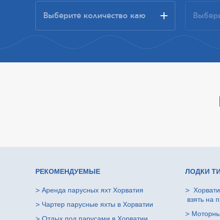
РЕКОМЕНДУЕМЫЕ
ЛОДКИ Т
>
Аренда парусных яхт Хорватия
>
Хорвати
взять на п
>
Чартер парусные яхты в Хорватии
>
Моторны
>
Oтдых под парусами в Хорватии