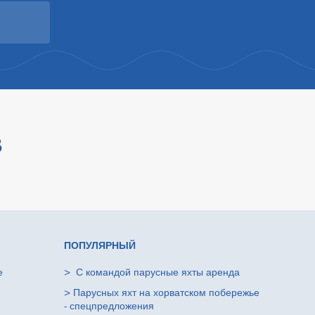
В
ПОПУЛЯРНЫЙ
е
>
С командой парусные яхты аренда
>
Парусных яхт на хорватском побережье
- спецпредложения