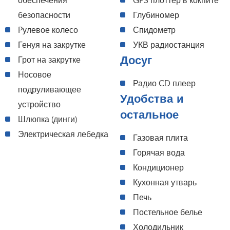
обеспечения
GPS плоттер в кокпите
безопасности
Глубиномер
Pулевое колесо
Спидометр
Генуя на закрутке
УКВ радиостанция
Досуг
Грот на закрутке
Носовое
Радио CD плеер
подруливающее
Удобства и
устройство
остальное
Шлюпка (динги)
Электрическая лебедка
Газовая плита
Горячая вода
Кондиционер
Кухонная утварь
Печь
Постельное белье
Холодильник