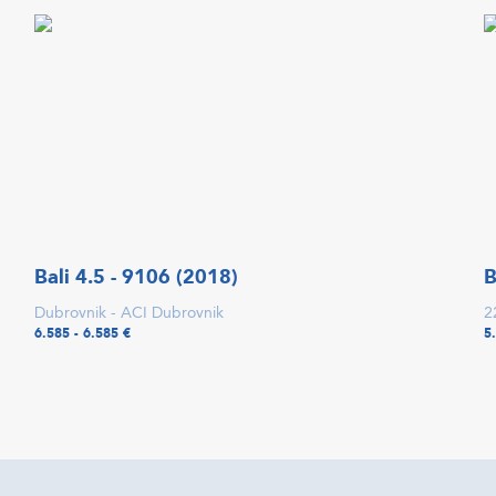
Bali 4.5 - 9106 (2018)
B
Dubrovnik - ACI Dubrovnik
2
6.585 - 6.585 €
5