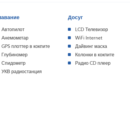
лавание
Досуг
Aвтопилот
LCD Телевизор
Aнемометар
WiFi Internet
GPS плоттер в кокпите
Дайвинг маска
Глубиномер
Колонки в кокпите
Спидометр
Радио CD плеер
УКВ радиостанция