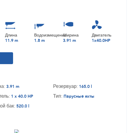
Длина
Водоизмещение
Ширина
Двигатель
11.9 m
1.8 m
3.91 m
1x40.0HP
на:
Резервуар:
3.91 m
165.0 l
тель:
Тип:
1 x 40.0 HP
Парусные яхты
ой бак:
520.0 l