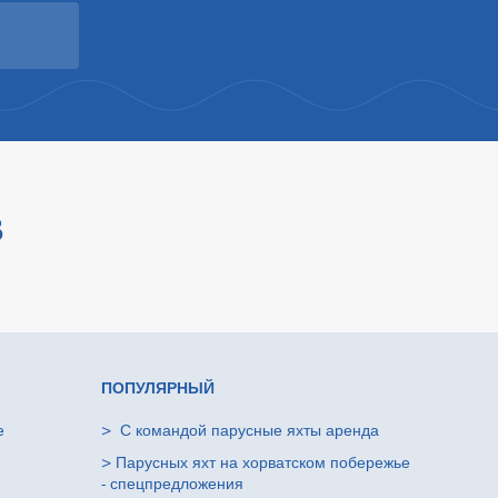
В
ПОПУЛЯРНЫЙ
е
>
С командой парусные яхты аренда
>
Парусных яхт на хорватском побережье
- спецпредложения