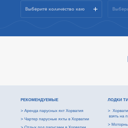
РЕКОМЕНДУЕМЫЕ
ЛОДКИ Т
>
Аренда парусных яхт Хорватия
>
Хорвати
взять на п
>
Чартер парусные яхты в Хорватии
>
Моторны
>
Oтдых под парусами в Хорватии