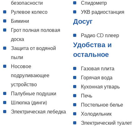
безопасности
Спидометр
Pулевое колесо
УКВ радиостанция
Досуг
Бимини
Грот полная половая
Радио CD плеер
доска
Удобства и
Защита от водяной
остальное
пыли
Носовое
Газовая плита
подруливающее
Горячая вода
устройство
Кухонная утварь
Палубные подушки
Печь
Шлюпка (динги)
Постельное белье
Электрическая лебедка
Холодильник
Электрический туалет