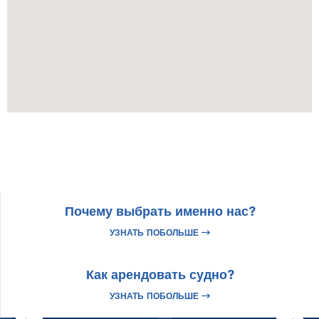
Почему выбрать именно нас?
УЗНАТЬ ПОБОЛЬШЕ
ИЗУЧИТЕ
Как арендовать судно?
Хорватия
ИЗУЧИТЕ
Истрия и Кварнер
УЗНАТЬ ПОБОЛЬШЕ
Узнать больше
Узнать больше
Проверить предложения