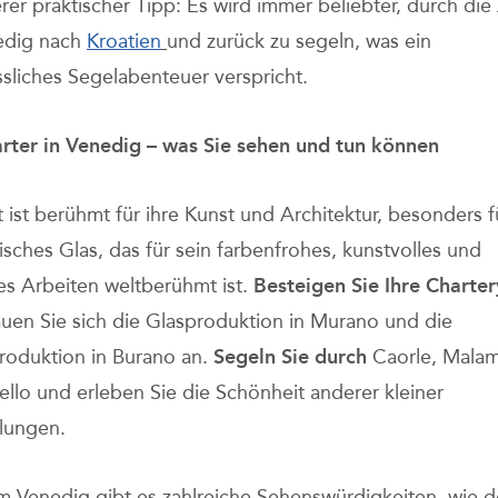
erer praktischer Tipp: Es wird immer beliebter, durch die
edig nach
Kroatien
und zurück zu segeln, was ein
sliches Segelabenteuer verspricht.
rter in Venedig – was Sie sehen und tun können
 ist berühmt für ihre Kunst und Architektur, besonders fü
isches Glas, das für sein farbenfrohes, kunstvolles und
s Arbeiten weltberühmt ist.
Besteigen Sie Ihre Charte
uen Sie sich die Glasproduktion in Murano und die
roduktion in Burano an.
Segeln Sie
durch
Caorle, Mala
ello und erleben Sie die Schönheit anderer kleiner
dlungen.
m Venedig gibt es zahlreiche Sehenswürdigkeiten, wie 