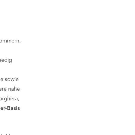
 Sommern,
nedig
le sowie
ere nahe
arghera,
er-Basis