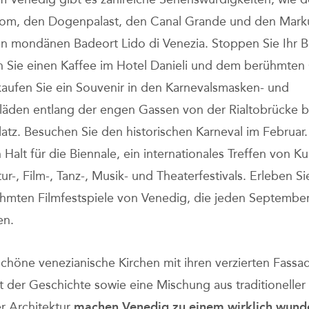
om, den Dogenpalast, den Canal Grande und den Marku
n mondänen Badeort Lido di Venezia. Stoppen Sie Ihr 
 Sie einen Kaffee im Hotel Danieli und dem berühmten
 kaufen Sie ein Souvenir in den Karnevalsmasken- und
läden entlang der engen Gassen von der Rialtobrücke b
atz. Besuchen Sie den historischen Karneval im Februa
 Halt für die Biennale, ein internationales Treffen von Ku
ur-, Film-, Tanz-, Musik- und Theaterfestivals. Erleben Si
hmten Filmfestspiele von Venedig, die jeden Septembe
en.
höne venezianische Kirchen mit ihren verzierten Fassa
 der Geschichte sowie eine Mischung aus traditioneller
r Architektur
machen Venedig zu einem wirklich wund