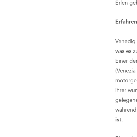
Erlen ge
Erfahren
Venedig 
was es 
Einer de
(Venezia
motorget
ihrer wu
gelegene
währen
ist
.