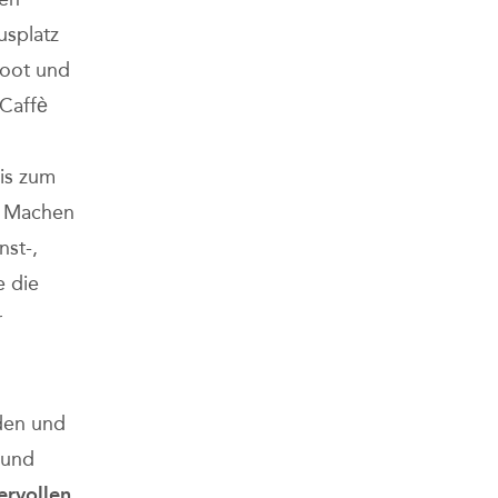
splatz
Boot und
 Caffè
is zum
r. Machen
nst-,
e die
r
den und
 und
ervollen