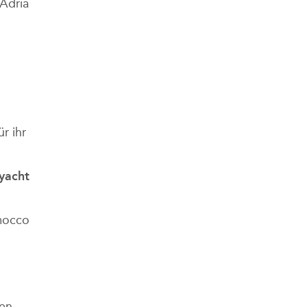
 Adria
r ihr
ryacht
mocco
den