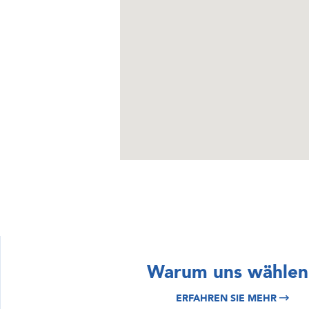
ERFORSCHEN SIE
ERFORSCHEN SIE
Istrien &
Kroatien
Warum uns wählen
Kvarner Boot
Yachtcharter
ERFAHREN SIE MEHR
Vermietung
Erfahren Sie mehr