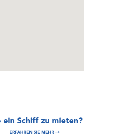
ERFORSCHEN SIE
ERFORSCHEN SIE
 ein Schiff zu mieten?
Split
Italy Yacht
ERFAHREN SIE MEHR
Yachtcharter
Charter