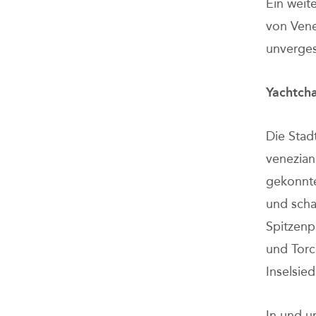
Ein weit
von Ven
unverges
Yachtcha
Die Stadt
venezian
gekonnte
und scha
Spitzenp
und Torc
Inselsie
In und u