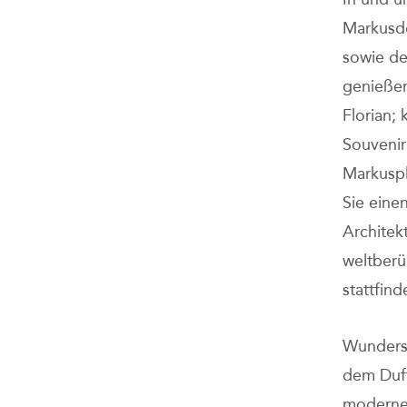
Markusd
sowie de
genießen
Florian;
Souvenir
Markuspl
Sie einen
Architekt
weltberü
stattfind
Wundersc
dem Duft
moderne