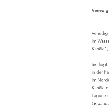
Venedig 
Venedig (
im Wasse
Kanäle",
Sie lieg
in der h
im Norde
Kanäle g
Lagune u
Gebäude 