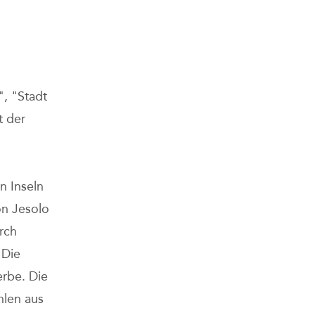
", "Stadt
t der
n Inseln
on Jesolo
rch
 Die
rbe. Die
hlen aus