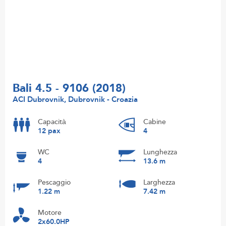
Bali 4.5 - 9106 (2018)
ACI Dubrovnik, Dubrovnik - Croazia
Capacità
Cabine
12 pax
4
WC
Lunghezza
4
13.6 m
Pescaggio
Larghezza
1.22 m
7.42 m
Motore
2x60.0HP