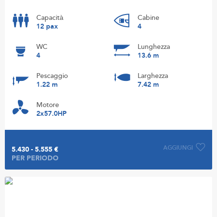
Capacità
Cabine
12 pax
4
WC
Lunghezza
4
13.6 m
Pescaggio
Larghezza
1.22 m
7.42 m
Motore
2x57.0HP
AGGIUNGI
5.430 - 5.555 €
PER PERIODO