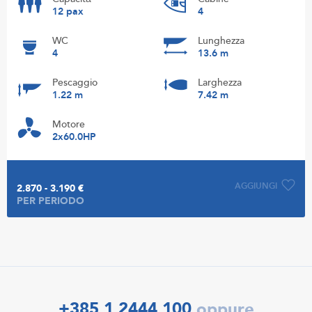
12 pax
4
WC
Lunghezza
4
13.6 m
Pescaggio
Larghezza
1.22 m
7.42 m
Motore
2x60.0HP
AGGIUNGI
2.870 - 3.190 €
PER PERIODO
+385 1 2444 100
oppure