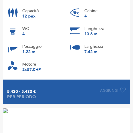
Capacità
Cabine
12 pax
4
WC
Lunghezza
4
13.6 m
Pescaggio
Larghezza
1.22 m
7.42 m
Motore
2x57.0HP
AGGIUNGI
5.430 - 5.430 €
PER PERIODO