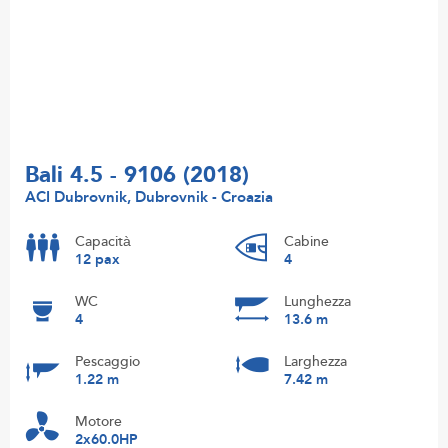
Bali 4.5 - 9106 (2018)
ACI Dubrovnik, Dubrovnik - Croazia
Capacità
Cabine
12 pax
4
WC
Lunghezza
4
13.6 m
Pescaggio
Larghezza
1.22 m
7.42 m
Motore
2x60.0HP