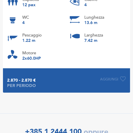
12 pax
4
WC
Lunghezza
4
13.6 m
Pescaggio
Larghezza
1.22 m
7.42 m
Motore
2x60.0HP
AGGIUNGI
2.870 - 2.870 €
PER PERIODO
+385 1 2444 100
oppure