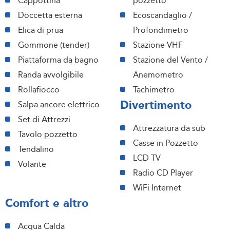
Cappottina
pozzetto
Doccetta esterna
Ecoscandaglio /
Elica di prua
Profondimetro
Gommone (tender)
Stazione VHF
Piattaforma da bagno
Stazione del Vento /
Randa avvolgibile
Anemometro
Rollafiocco
Tachimetro
Divertimento
Salpa ancore elettrico
Set di Attrezzi
Attrezzatura da sub
Tavolo pozzetto
Casse in Pozzetto
Tendalino
LCD TV
Volante
Radio CD Player
WiFi Internet
Comfort e altro
Acqua Calda