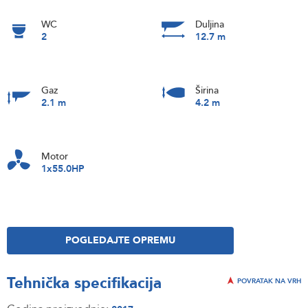
WC
Duljina
2
12.7 m
Gaz
Širina
2.1 m
4.2 m
Motor
1x55.0HP
POGLEDAJTE OPREMU
Tehnička specifikacija
POVRATAK NA VRH