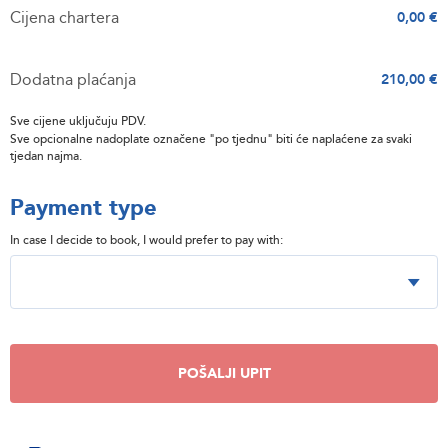
Cijena chartera
0,00 €
Dodatna plaćanja
210,00 €
Sve cijene uključuju PDV.
Sve opcionalne nadoplate označene "po tjednu" biti će naplaćene za svaki
tjedan najma.
Payment type
In case I decide to book, I would prefer to pay with:
POŠALJI UPIT