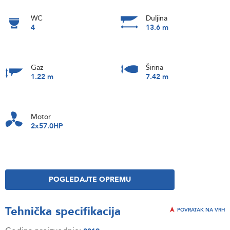
WC
Duljina
4
13.6 m
Gaz
Širina
1.22 m
7.42 m
Motor
2x57.0HP
POGLEDAJTE OPREMU
Tehnička specifikacija
POVRATAK NA VRH