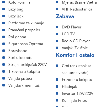
Kolo kormila
Mjerač Brzine Vjetra
Lazy bag
VHF Radiostanica
Zabava
Lazy jack
Platforma za kupanje
DVD Player
Pramčani propeler
LCD TV
Rol genoa
Radio CD Player
Sigurnosna Oprema
Vanjski Zvučnici
Sprayhood
Komfor i ostalo
Stol u kokpitu
Strujni priključak 220V
Crni tank (tank za
Tikovina u kokpitu
sanitarne vode)
Vanjski jastuci
Frizider u kokpitu
Vanjski/krmeni tuš
Hladnjak
Inverter 12V/220V
Kuhinjski Pribor