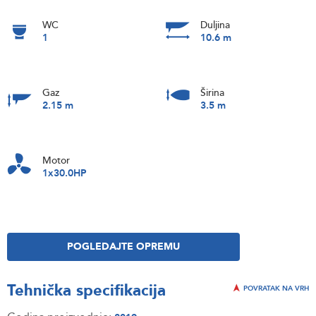
WC
Duljina
1
10.6 m
Gaz
Širina
2.15 m
3.5 m
Motor
1x30.0HP
POGLEDAJTE OPREMU
Tehnička specifikacija
POVRATAK NA VRH