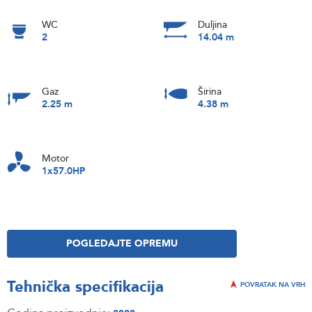
WC
Duljina
2
14.04 m
Gaz
Širina
2.25 m
4.38 m
Motor
1x57.0HP
POGLEDAJTE OPREMU
Tehnička specifikacija
POVRATAK NA VRH