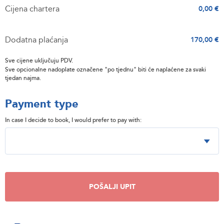
Cijena chartera
0,00 €
Dodatna plaćanja
170,00 €
Sve cijene uključuju PDV.
Sve opcionalne nadoplate označene "po tjednu" biti će naplaćene za svaki
tjedan najma.
Payment type
In case I decide to book, I would prefer to pay with:
POŠALJI UPIT